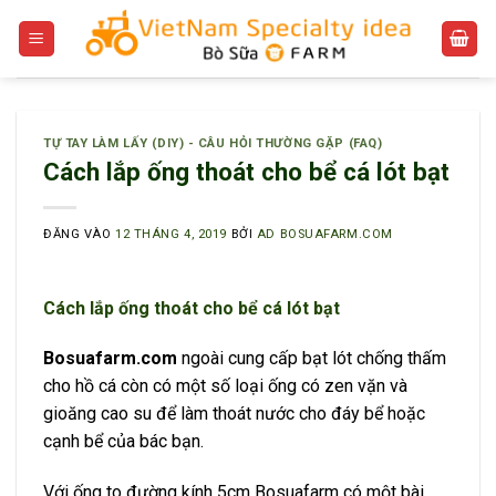
Bỏ
qua
nội
dung
TỰ TAY LÀM LẤY (DIY) - CÂU HỎI THƯỜNG GẶP (FAQ)
Cách lắp ống thoát cho bể cá lót bạt
ĐĂNG VÀO
12 THÁNG 4, 2019
BỞI
AD BOSUAFARM.COM
Cách lắp ống thoát cho bể cá lót bạt
Bosuafarm.com
ngoài cung cấp bạt lót chống thấm
cho hồ cá còn có một số loại ống có zen vặn và
gioăng cao su để làm thoát nước cho đáy bể hoặc
cạnh bể của bác bạn.
Với ống to đường kính 5cm Bosuafarm có một bài