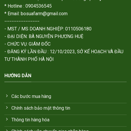
* Hotline : 0904536545
* Email: bosuafarm@gmail.com
--------------------
- MST / MS DOANH NGHIỆP: 0110506180
- ĐẠI DIỆN: BÀ NGUYỄN PHƯƠNG HUỆ
- CHỨC VỤ: GIÁM ĐỐC
- ĐĂNG KÝ LẦN ĐẦU : 12/10/2023, SỞ KẾ HOẠCH VÀ ĐẦU
TƯ THÀNH PHỐ HÀ NỘI
HƯỚNG DẪN
Các bước mua hàng
Chính sách bảo mật thông tin
Thông tin hàng hóa