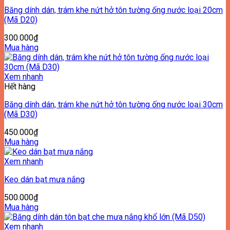
Băng dính dán, trám khe nứt hở tôn tường ống nước loại 20cm
(Mã D20)
300.000
₫
Mua hàng
Xem nhanh
Hết hàng
Băng dính dán, trám khe nứt hở tôn tường ống nước loại 30cm
(Mã D30)
450.000
₫
Mua hàng
Xem nhanh
Keo dán bạt mưa nắng
500.000
₫
Mua hàng
Xem nhanh