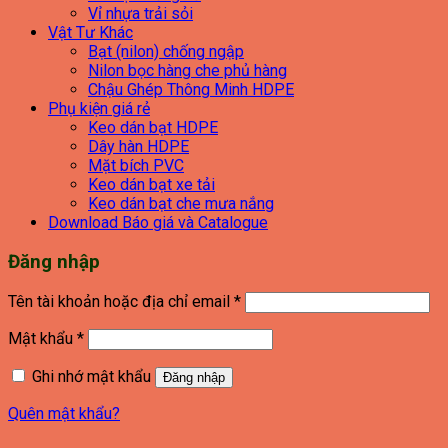
Vỉ nhựa trải sỏi
Vật Tư Khác
Bạt (nilon) chống ngập
Nilon bọc hàng che phủ hàng
Chậu Ghép Thông Minh HDPE
Phụ kiện giá rẻ
Keo dán bạt HDPE
Dây hàn HDPE
Mặt bích PVC
Keo dán bạt xe tải
Keo dán bạt che mưa nắng
Download Báo giá và Catalogue
Đăng nhập
Bắt
Tên tài khoản hoặc địa chỉ email
*
buộc
Bắt
Mật khẩu
*
buộc
Ghi nhớ mật khẩu
Đăng nhập
Quên mật khẩu?