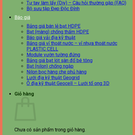
Tự tay làm lấy (Diy) – Câu hỏi thường gặp (FAQ)
Bộ sưu tập Đẹp Độc Đỉnh
Báo giá
Bảng giá bán lẻ bạt HDPE
Bạt (màng) chống thấm HDPE
Báo giá vải địa kỹ thuật
Bảng giá vỉ thoát nước – vỉ nhựa thoát nước
PLASTIC CELL
Module vườn tường đứng
Bảng giá bạt lót sàn đổ bê tông
Bạt (nilon) chống ngập
Nilon bọc hàng che phủ hàng
Lưới địa kỹ thuật Geogrid
Ô địa kỹ thuật Geocell – Lưới tổ ong 3D
Giỏ hàng
Chưa có sản phẩm trong giỏ hàng.