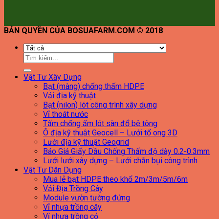
BẢN QUYỀN CỦA BOSUAFARM.COM © 2018
Tìm
kiếm:
Vật Tư Xây Dựng
Bạt (màng) chống thấm HDPE
Vải địa kỹ thuật
Bạt (nilon) lót công trình xây dựng
Vỉ thoát nước
Tấm chống ấm lót sàn đổ bê tông
Ô địa kỹ thuật Geocell – Lưới tổ ong 3D
Lưới địa kỹ thuật Geogrid
Báo Giá Giấy Dầu Chống Thấm độ dày 0.2-0.3mm
Lưới lưới xây dựng – Lưới chắn bụi công trình
Vật Tư Dân Dụng
Mua lẻ bạt HDPE theo khổ 2m/3m/5m/6m
Vải Địa Trồng Cây
Module vườn tường đứng
Vỉ nhựa trồng cây
Vỉ nhựa trồng cỏ