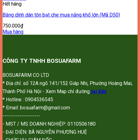
Hết hàng
Băng dính dán tôn bạt che mưa nắng khổ lớn (Mã D50)
750.000
₫
Mua hàng
CÔNG TY TNHH BOSUAFARM
BOSUAFARM CO LTD
* Địa chỉ: số 12A ngõ 141/152 Giáp Nhị, Phường Hoàng Mai,
Thành Phố Hà Nội - Xem Map chỉ đường
tại đây
* Hotline : 0904536545
* Email: bosuafarm@gmail.com
--------------------
- MST / MS DOANH NGHIỆP: 0110506180
- ĐẠI DIỆN: BÀ NGUYỄN PHƯƠNG HUỆ