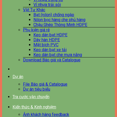
Vỉ nhựa trải sỏi
Vật Tư Khác
Bạt (nilon) chống ngập
Nilon bọc hàng che phủ hàng
Chậu Ghép Thông Minh HDPE
Phụ kiện giá rẻ
Keo dán bạt HDPE
Dây hàn HDPE
Mặt bích PVC
Keo dán bạt xe tải
Keo dán bạt che mưa nắng
Download Báo giá và Catalogue
Dự án
File Báo giá & Catalogue
Dự án tiêu biểu
Tra cước vận chuyển
Kiến thức & Kinh nghiệm
Ảnh khách hàng feedback