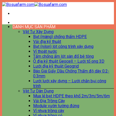
Bỏ
qua
nội
dung
DANH MỤC SẢN PHẨM
Vật Tư Xây Dựng
Bạt (màng) chống thấm HDPE
Vải địa kỹ thuật
Bạt (nilon) lót công trình xây dựng
Vỉ thoát nước
Tấm chống ấm lót sàn đổ bê tông
Ô địa kỹ thuật Geocell – Lưới tổ ong 3D
Lưới địa kỹ thuật Geogrid
Báo Giá Giấy Dầu Chống Thấm độ dày 0.2-
0.3mm
Lưới lưới xây dựng – Lưới chắn bụi công
trình
Vật Tư Dân Dụng
Mua lẻ bạt HDPE theo khổ 2m/3m/5m/6m
Vải Địa Trồng Cây
Module vườn tường đứng
Vỉ nhựa trồng cây
Vỉ nhựa trồng cỏ