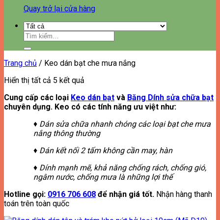
Quay trở lại cửa hàng
Tìm
kiếm:
Trang chủ
/
Keo dán bạt che mưa nắng
Đã
Hiển thị tất cả 5 kết quả
sắp
Cung cấp các loại
Keo dán bạt
và
Băng Dính sửa chữa bạt
xếp
chuyên dụng. Keo có các tính năng ưu việt như:
theo
giá:
♦ Dán sửa chữa nhanh chóng các loại bạt che mưa
thấp
nắng thông thường
đến
cao
♦ Dán kết nối 2 tấm không cần may, hàn
♦ Dính mạnh mẽ, khả năng chống rách, chống gió,
ngâm nước, chống mưa là những lợi thế
Hotline gọi:
0916 706 608
để nhận giá tốt.
Nhận hàng thanh
toán trên toàn quốc