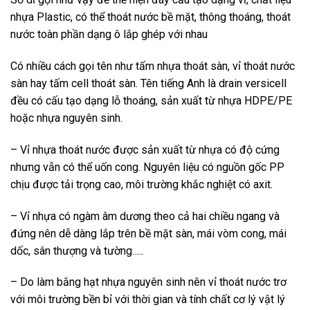
nhựa Plastic, có thể thoát nước bề mặt, thông thoáng, thoát
nước toàn phần dạng ô lắp ghép với nhau
Có nhiều cách gọi tên như tấm nhựa thoát sàn, vỉ thoát nước
sàn hay tấm cell thoát sàn. Tên tiếng Anh là drain versicell
đều có cấu tạo dạng lỗ thoáng, sản xuất từ nhựa HDPE/PE
hoặc nhựa nguyên sinh.
– Vỉ nhựa thoát nước được sản xuất từ nhựa có độ cứng
nhưng vẫn có thể uốn cong. Nguyên liệu có nguồn gốc PP
chịu được tải trọng cao, môi trường khắc nghiệt có axit.
– Vỉ nhựa có ngàm âm dương theo cả hai chiều ngang và
đứng nên dễ dàng lắp trên bề mặt sàn, mái vòm cong, mái
dốc, sân thượng và tường…..
– Do làm bằng hạt nhựa nguyên sinh nên vỉ thoát nước trơ
với môi trường bền bỉ với thời gian và tính chất cơ lý vật lý