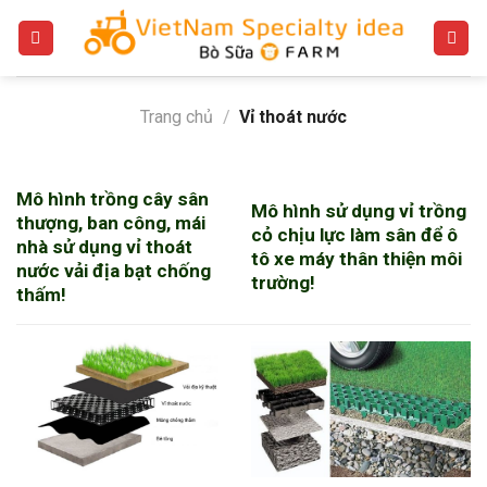
Bỏ
qua
nội
dung
Trang chủ
/
Vỉ thoát nước
Mô hình trồng cây sân
Mô hình sử dụng vỉ trồng
thượng, ban công, mái
cỏ chịu lực làm sân để ô
nhà sử dụng vỉ thoát
tô xe máy thân thiện môi
nước vải địa bạt chống
trường!
thấm!