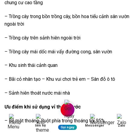
chung cư cao tầng
– Trồng cây trong bồn trồng cây, bồn hoa tiểu cảnh sân vườn
ngoài trời
– Trồng cây trên sảnh hiên ngoài trời
– Trồng cây mái dốc mái vẩy đường cong, sân vườn
– Khu sinh thái cảnh quan
– Bãi cỏ nhân tạo – Khu vui chơi trẻ em – Sân đỗ ô tô
– Sảnh hiên thoát nước mái nhà
Ưu điểm khi sử dụng vỉ thoát nước
– Bề mặt thoáng. Ruột phía trong thoáng tới 95%.
liên hệ
Messenger
Zalo
Menu
Gọi ngay
– Không bị ảnh hưởng bởi nấm mốc.