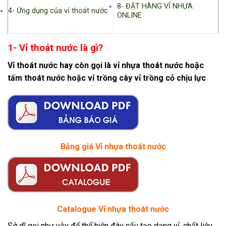
8- ĐẶT HÀNG VỈ NHỰA
4- Ứng dụng của vỉ thoát nước
ONLINE
1- Vỉ thoát nước là gì?
Vỉ thoát nước hay còn gọi là vỉ nhựa thoát nước hoặc
tấm thoát nước hoặc vỉ trồng cây vỉ trồng cỏ chịu lực
Bảng giá Vỉ nhựa thoát nước
Catalogue Vỉ nhựa thoát nước
Sở dĩ gọi như vậy để thể hiện đây cấu tạo dạng vỉ, chất liệu