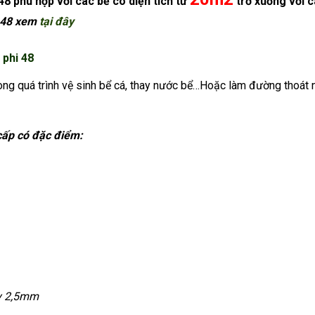
48 phù hợp với các bể có diện tích từ
trở xuống với c
i 48 xem
tại đây
 phi 48
ng quá trình vệ sinh bể cá, thay nước bể…Hoặc làm đường thoát n
ấp có đặc điểm:
y 2,5mm