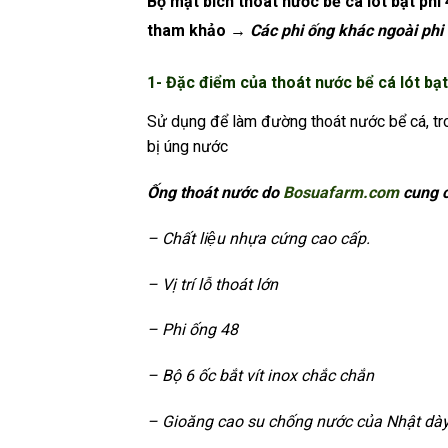
Bộ mặt bích thoát nước bể cá lót bạt phi 
tham khảo
→ Các phi ống khác ngoài ph
1- Đặc điểm của thoát nước bể cá lót bạt
Sử dụng để làm đường thoát nước bể cá, tro
bị úng nước
Ống thoát nước do
Bosuafarm.com
cung c
– Chất liệu nhựa cứng cao cấp.
– Vị trí lỗ thoát lớn
– Phi ống 48
– Bộ 6 ốc bắt vít inox chắc chắn
– Gioăng cao su chống nước của Nhật dà