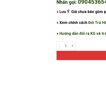
09045365
Nhấn gọi:
♦
Lưu Ý: Giá chưa báo gồm p
♦
Xem chính sách
Đổi Trả H
♦
Hướng dẫn đổi ra KG và tr
Bộ mặt bích thoát nước bể cá l