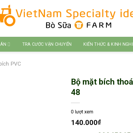
 ÁN
TRA CƯỚC VẬN CHUYỂN
KIẾN THỨC & KINH NGH
bích PVC
Bộ mặt bích thoá
48
0 lượt xem
140.000
₫