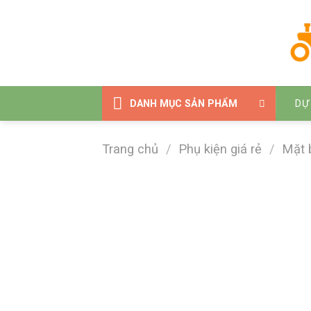
Bỏ
qua
nội
dung
DANH MỤC SẢN PHẨM
DỰ
Trang chủ
/
Phụ kiện giá rẻ
/
Mặt 