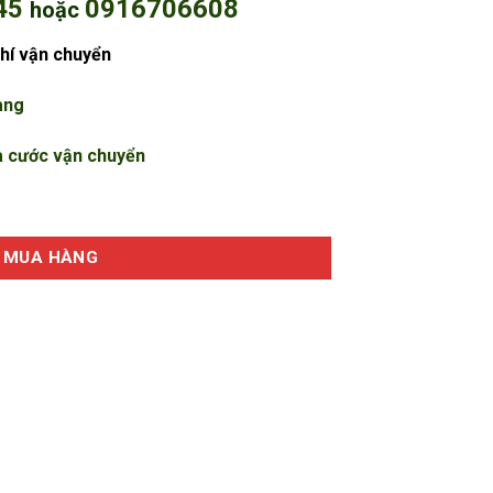
45
0916706608
hoặc
hí vận chuyển
àng
a cước vận chuyển
ót bạt phi 48 số lượng
MUA HÀNG