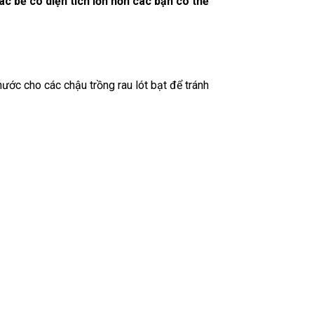
ác bể có diện tích lớn hơn các bạn có thể
ước cho các chậu trồng rau lót bạt để tránh