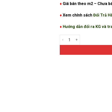
♦
Giá bán theo m2 – Chưa b
♦
Xem chính sách
Đổi Trả H
♦
Hướng dẫn đổi ra KG và tr
Báo giá vỉ nhựa thoát nước BS