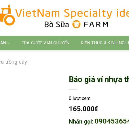
 ÁN
TRA CƯỚC VẬN CHUYỂN
KIẾN THỨC & KINH NGH
ựa trồng cây
Báo giá vỉ nhựa 
0 lượt xem
165.000
₫
09045365
Nhấn gọi: