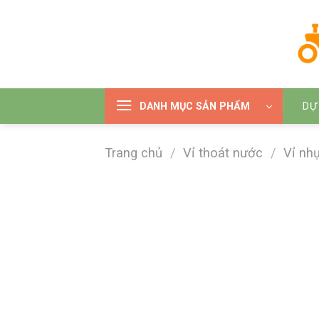
Bỏ
qua
nội
dung
DANH MỤC SẢN PHẨM
DỰ
Trang chủ
/
Vỉ thoát nước
/
Vỉ nh