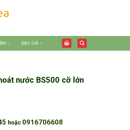
IỆM
BÁO GIÁ
thoát nước BS500 cỡ lớn
45
0916706608
hoặc