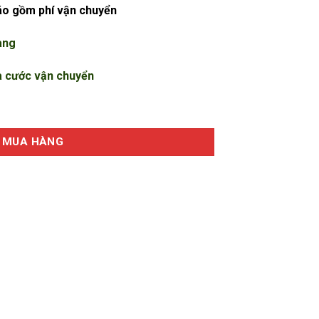
áo gồm phí vận chuyển
àng
a cước vận chuyển
500 cỡ lớn số lượng
MUA HÀNG