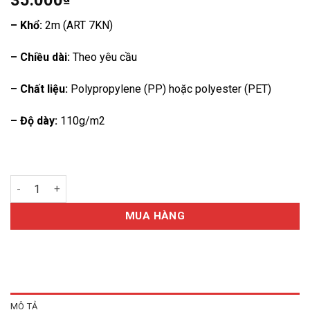
35.000
– Khổ:
2m (ART 7KN)
– Chiều dài:
Theo yêu cầu
– Chất liệu:
Polypropylene (PP) hoặc polyester (PET)
– Độ dày:
110g/m2
Báo giá vải địa trồng cây số lượng
MUA HÀNG
MÔ TẢ