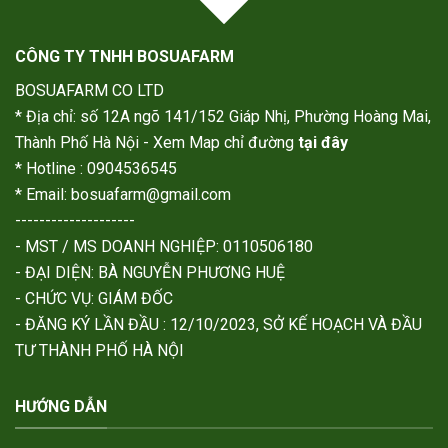
CÔNG TY TNHH BOSUAFARM
BOSUAFARM CO LTD
* Địa chỉ: số 12A ngõ 141/152 Giáp Nhị, Phường Hoàng Mai,
Thành Phố Hà Nội - Xem Map chỉ đường
tại đây
* Hotline : 0904536545
* Email: bosuafarm@gmail.com
--------------------
- MST / MS DOANH NGHIỆP: 0110506180
- ĐẠI DIỆN: BÀ NGUYỄN PHƯƠNG HUỆ
- CHỨC VỤ: GIÁM ĐỐC
- ĐĂNG KÝ LẦN ĐẦU : 12/10/2023, SỞ KẾ HOẠCH VÀ ĐẦU
TƯ THÀNH PHỐ HÀ NỘI
HƯỚNG DẪN