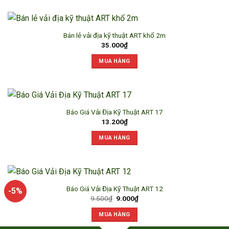
Bán lẻ vải địa kỹ thuật ART khổ 2m
35.000
₫
MUA HÀNG
Báo Giá Vải Địa Kỹ Thuật ART 17
13.200
₫
MUA HÀNG
Báo Giá Vải Địa Kỹ Thuật ART 12
-5%
Giá
Giá
9.500
₫
9.000
₫
gốc
hiện
là:
tại
MUA HÀNG
9.500₫.
là:
9.000₫.