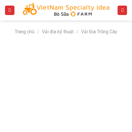
Bỏ
qua
nội
dung
Trang chủ
/
Vải địa kỹ thuật
/
Vải Địa Trồng Cây