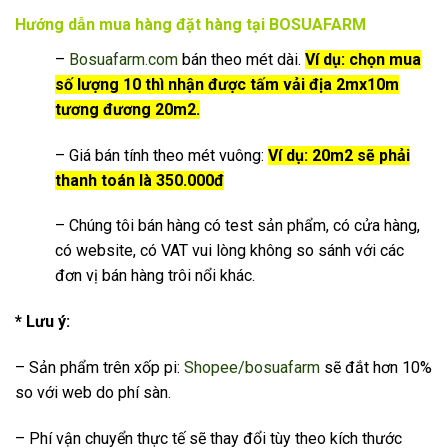
Hướng dẫn mua hàng đặt hàng tại BOSUAFARM
–
Bosuafarm.com
bán theo mét dài.
Ví dụ: chọn mua
số lượng 10 thì nhận được tấm vải địa 2mx10m
tương đương 20m2.
– Giá bán tính theo mét vuông:
Ví dụ: 20m2 sẽ phải
thanh toán là 350.000đ
– Chúng tôi bán hàng có test sản phẩm, có cửa hàng,
có website, có VAT vui lòng không so sánh với các
đơn vị bán hàng trôi nổi khác.
* Lưu ý:
– Sản phẩm trên xốp pi:
Shopee/bosuafarm
sẽ đắt hơn 10%
so với web do phí sàn.
– Phí vận chuyển thực tế sẽ thay đổi tùy theo kích thước