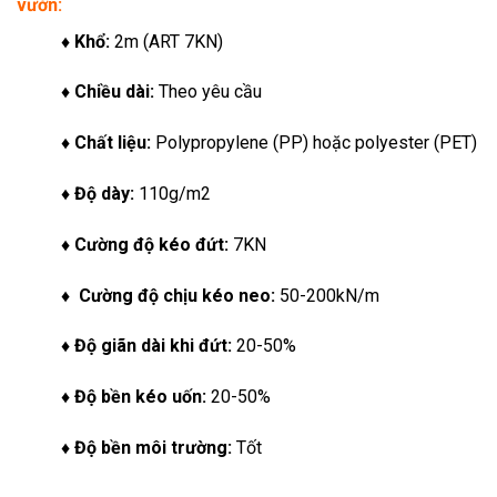
vườn
:
♦ Khổ:
2m (ART 7KN)
♦ Chiều dài:
Theo yêu cầu
♦ Chất liệu:
Polypropylene (PP) hoặc polyester (PET)
♦ Độ dày:
110g/m2
♦ Cường độ kéo đứt:
7KN
♦ Cường độ chịu kéo neo:
50-200kN/m
♦ Độ giãn dài khi đứt:
20-50%
♦ Độ bền kéo uốn:
20-50%
♦ Độ bền môi trường:
Tốt