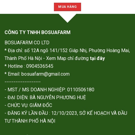
MUA HÀNG
CÔNG TY TNHH BOSUAFARM
BOSUAFARM CO LTD
* Địa chỉ: số 12A ngõ 141/152 Giáp Nhị, Phường Hoàng Mai,
Thành Phố Hà Nội - Xem Map chỉ đường
tại đây
* Hotline : 0904536545
* Email: bosuafarm@gmail.com
--------------------
- MST / MS DOANH NGHIỆP: 0110506180
- ĐẠI DIỆN: BÀ NGUYỄN PHƯƠNG HUỆ
- CHỨC VỤ: GIÁM ĐỐC
- ĐĂNG KÝ LẦN ĐẦU : 12/10/2023, SỞ KẾ HOẠCH VÀ ĐẦU
TƯ THÀNH PHỐ HÀ NỘI