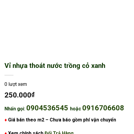
Vỉ nhựa thoát nước trồng cỏ xanh
0 lượt xem
250.000
₫
0904536545
0916706608
Nhấn gọi:
hoặc
♦
Giá bán theo m2 – Chưa báo gồm phí vận chuyển
♦
Xem chính sách
Đổi Trả Hàng