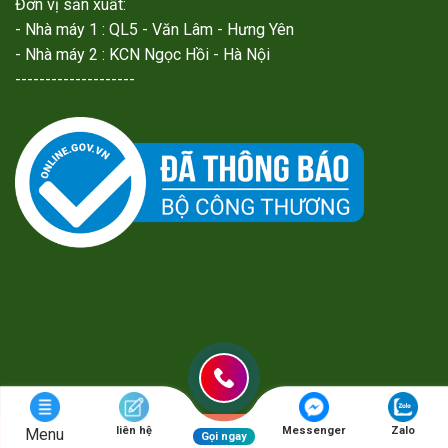
Đơn vị sản xuất:
- Nhà máy 1 : QL5 - Văn Lâm - Hưng Yên
- Nhà máy 2 : KCN Ngọc Hồi - Hà Nội
--------------------
liên hệ
Messenger
Zalo
Menu
BẢN QUYỀN CỦA BOSUAFARM.COM © 2018
Gọi ngay