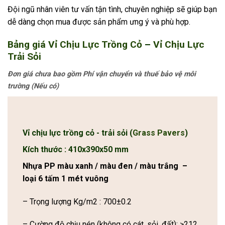
Đội ngũ nhân viên tư vấn tận tình, chuyên nghiệp sẽ giúp bạn
dễ dàng chọn mua được sản phẩm ưng ý và phù hợp.
Bảng giá Vỉ Chịu Lực Trồng Cỏ
–
Vỉ Chịu Lực
Trải Sỏi
Đơn giá chưa bao gồm Phí vận chuyển và thuế bảo vệ môi
trường (Nếu có)
Vỉ chịu lực trồng cỏ - trải sỏi (
Grass Pavers
)
Kích thước : 410x390x50 mm
Nhựa PP màu xanh / màu đen / màu trắng –
loại 6 tấm 1 mét vuông
– Trọng lượng Kg/m2 : 700±0.2
– Cường độ chịu nén (không có cát, sỏi, đất): ≥212