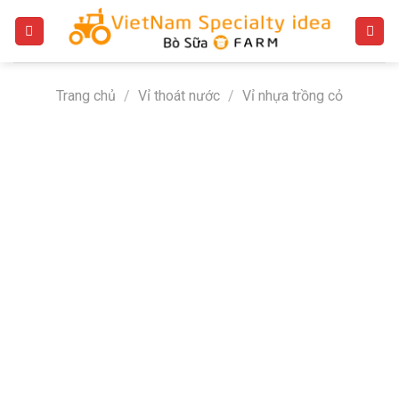
Bỏ
qua
nội
dung
Trang chủ
/
Vỉ thoát nước
/
Vỉ nhựa trồng cỏ