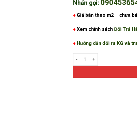
09045365
Nhấn gọi:
♦
Giá bán theo m2 – chưa b
♦
Xem chính sách
Đổi Trả H
♦
Hướng dẫn đổi ra KG và tr
Vỉ nhựa trồng cỏ màu đen BSF