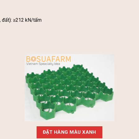
, đất): ≥212 kN/tấm
ĐẶT HÀNG MÀU XANH