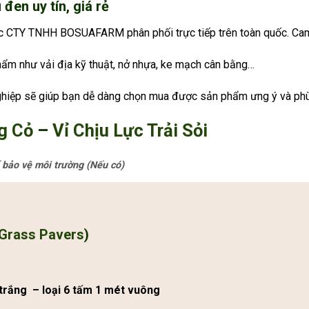
đen uy tín, giá rẻ
ợc CTY TNHH BOSUAFARM phân phối trực tiếp trên toàn quốc. Cam k
hẩm như vải địa kỹ thuật, nở nhựa, ke mạch cân bằng…
 nghiệp sẽ giúp bạn dễ dàng chọn mua được sản phẩm ưng ý và phù
g Cỏ
–
Vỉ Chịu Lực Trải Sỏi
 bảo vệ môi trường (Nếu có)
Grass Pavers
)
ắng – loại 6 tấm 1 mét vuông