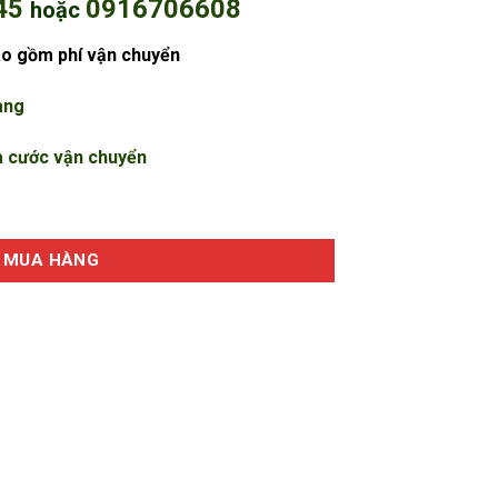
45
0916706608
hoặc
áo gồm phí vận chuyển
àng
a cước vận chuyển
 410x390x50 (mm) số lượng
MUA HÀNG