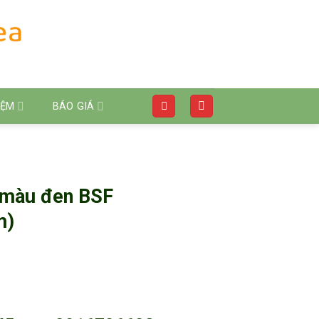
IỆM
BÁO GIÁ
ỏ màu đen BSF
m)