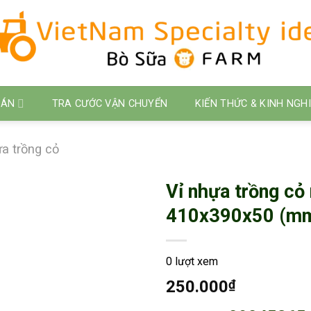
 ÁN
TRA CƯỚC VẬN CHUYỂN
KIẾN THỨC & KINH NGH
ựa trồng cỏ
Vỉ nhựa trồng c
410x390x50 (m
0 lượt xem
250.000
₫