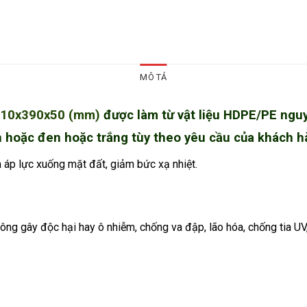
MÔ TẢ
 410x390x50 (mm)
được làm từ vật liệu HDPE/PE nguy
 hoặc đen hoặc trắng tùy theo yêu cầu của khách 
m áp lực xuống mặt đất, giảm bức xạ nhiệt.
không gây độc hại hay ô nhiễm, chống va đập, lão hóa, chống tia 