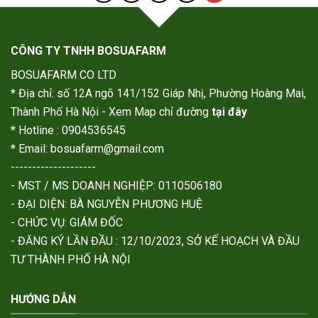
CÔNG TY TNHH BOSUAFARM
BOSUAFARM CO LTD
* Địa chỉ: số 12A ngõ 141/152 Giáp Nhị, Phường Hoàng Mai,
Thành Phố Hà Nội - Xem Map chỉ đường
tại đây
* Hotline : 0904536545
* Email: bosuafarm@gmail.com
--------------------
- MST / MS DOANH NGHIỆP: 0110506180
- ĐẠI DIỆN: BÀ NGUYỄN PHƯƠNG HUỆ
- CHỨC VỤ: GIÁM ĐỐC
- ĐĂNG KÝ LẦN ĐẦU : 12/10/2023, SỞ KẾ HOẠCH VÀ ĐẦU
TƯ THÀNH PHỐ HÀ NỘI
HƯỚNG DẪN