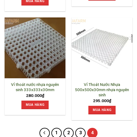
MUA HÀNG
Vỉ thoát nước nhựa nguyên
Vỉ Thoát Nước Nhựa
sinh 333x333x30mm
500x500x30mm nhựa nguyên
sinh
280.000
₫
295.000
₫
MUA HÀNG
MUA HÀNG
1
2
3
4