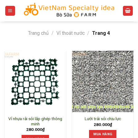
Bỏ
qua
nội
dung
Trang chủ
/
Vỉ thoát nước
/
Trang 4
Vỉ nhựa rải sỏi lắp ghép thông
Lưới trải sỏi chịu lực
minh
280.000
₫
280.000
₫
MUA HÀNG