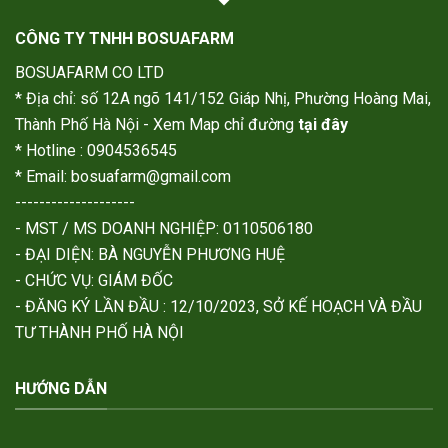
CÔNG TY TNHH BOSUAFARM
BOSUAFARM CO LTD
* Địa chỉ: số 12A ngõ 141/152 Giáp Nhị, Phường Hoàng Mai,
Thành Phố Hà Nội - Xem Map chỉ đường
tại đây
* Hotline : 0904536545
* Email: bosuafarm@gmail.com
--------------------
- MST / MS DOANH NGHIỆP: 0110506180
- ĐẠI DIỆN: BÀ NGUYỄN PHƯƠNG HUỆ
- CHỨC VỤ: GIÁM ĐỐC
- ĐĂNG KÝ LẦN ĐẦU : 12/10/2023, SỞ KẾ HOẠCH VÀ ĐẦU
TƯ THÀNH PHỐ HÀ NỘI
HƯỚNG DẪN