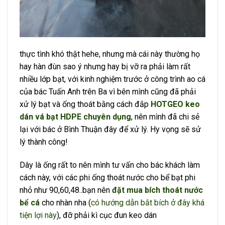
thực tình khó thật hehe, nhưng mà cái này thường họ
hay hàn đùn sao ý nhưng hay bị vỡ ra phải làm rất
nhiều lớp bạt, với kinh nghiệm trước ở công trình ao cá
của bác Tuấn Anh trên Ba vì bên mình cũng đã phải
xử lý bạt và ống thoát bằng cách đắp
HOTGEO keo
dán vá bạt HDPE chuyên dụng
, nên mình đã chi sẻ
lại với bác ở Bình Thuận đây để xử lý. Hy vọng sẽ sử
lý thành công!
Dây là ống rất to nên mình tư vấn cho bác khách làm
cách này, với các phi ống thoát nước cho bể bạt phi
nhỏ như 90,60,48..bạn nên
đặt mua bích thoát nước
bể cá
cho nhàn nha (
có hướng dẫn bắt bích ở đây khá
tiện lợi này
), đỡ phải kì cục đun keo dán