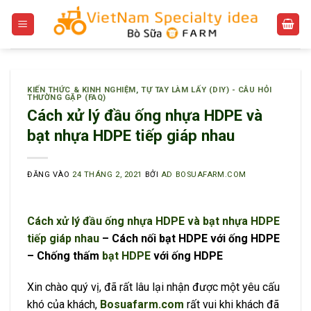
Bỏ
qua
nội
dung
KIẾN THỨC & KINH NGHIỆM
,
TỰ TAY LÀM LẤY (DIY) - CÂU HỎI
THƯỜNG GẶP (FAQ)
Cách xử lý đầu ống nhựa HDPE và
bạt nhựa HDPE tiếp giáp nhau
ĐĂNG VÀO
24 THÁNG 2, 2021
BỞI
AD BOSUAFARM.COM
Cách xử lý đầu ống nhựa HDPE và bạt nhựa HDPE
tiếp giáp nhau
– Cách nối bạt HDPE với ống HDPE
– Chống thấm
bạt HDPE
với ống HDPE
Xin chào quý vị, đã rất lâu lại nhận được một yêu cấu
khó của khách,
Bosuafarm.com
rất vui khi khách đã