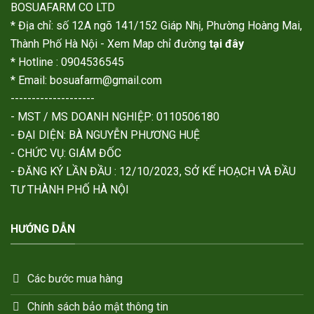
BOSUAFARM CO LTD
* Địa chỉ: số 12A ngõ 141/152 Giáp Nhị, Phường Hoàng Mai,
Thành Phố Hà Nội - Xem Map chỉ đường
tại đây
* Hotline : 0904536545
* Email: bosuafarm@gmail.com
--------------------
- MST / MS DOANH NGHIỆP: 0110506180
- ĐẠI DIỆN: BÀ NGUYỄN PHƯƠNG HUỆ
- CHỨC VỤ: GIÁM ĐỐC
- ĐĂNG KÝ LẦN ĐẦU : 12/10/2023, SỞ KẾ HOẠCH VÀ ĐẦU
TƯ THÀNH PHỐ HÀ NỘI
HƯỚNG DẪN
Các bước mua hàng
Chính sách bảo mật thông tin