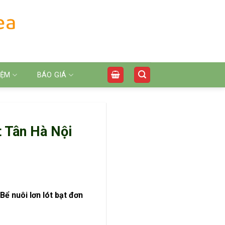
IỆM
BÁO GIÁ
t Tân Hà Nội
 Bể nuôi lơn lót bạt đơn