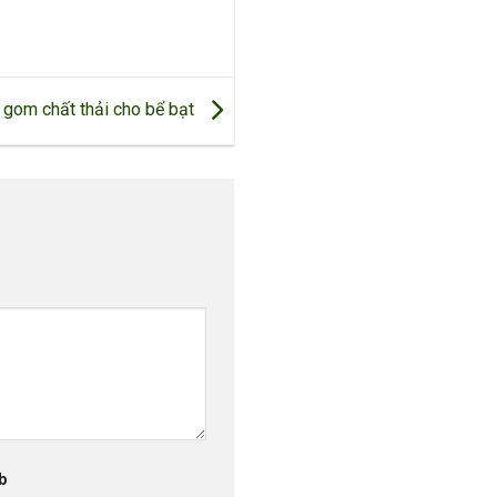
 gom chất thải cho bể bạt
b