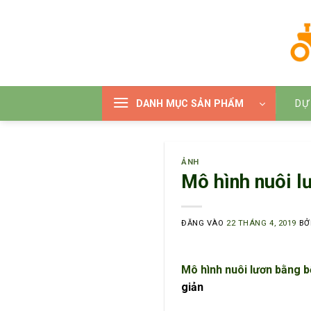
Bỏ
qua
nội
dung
DANH MỤC SẢN PHẨM
DỰ
ẢNH
Mô hình nuôi l
ĐĂNG VÀO
22 THÁNG 4, 2019
BỞ
Mô hình nuôi lươn bằng bể
giản