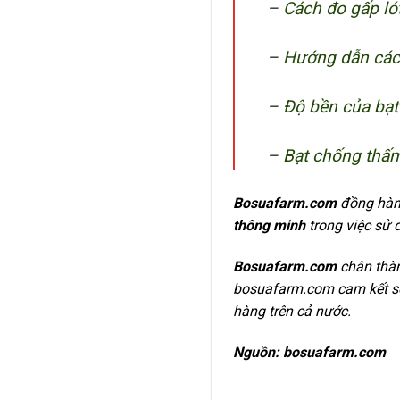
–
Cách đo gấp lót
–
Hướng dẫn cách
–
Độ bền của bạ
–
Bạt chống thấm
Bosuafarm.com
đồng hàn
thông minh
trong việc sử
Bosuafarm.com
chân thàn
bosuafarm.com cam kết sẽ
hàng trên cả nước.
Nguồn: bosuafarm.com