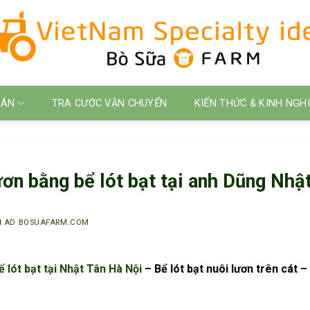
 ÁN
TRA CƯỚC VẬN CHUYỂN
KIẾN THỨC & KINH NGH
ươn bằng bể lót bạt tại anh Dũng Nhậ
I
AD BOSUAFARM.COM
 lót bạt tại Nhật Tân Hà Nội
– Bể lót bạt nuôi lươn trên cát –