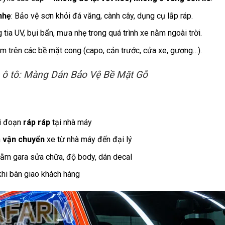
nhẹ
: Bảo vệ sơn khỏi đá văng, cành cây, dụng cụ lắp ráp.
 tia UV, bụi bẩn, mưa nhẹ trong quá trình xe nằm ngoài trời.
êm trên các bề mặt cong (capo, cản trước, cửa xe, gương…).
 ô tô:
Màng Dán Bảo Vệ Bề Mặt Gỗ
ai đoạn
ráp ráp
tại nhà máy
h
vận chuyển
xe từ nhà máy đến đại lý
nằm gara sửa chữa, độ body, dán decal
hi bàn giao khách hàng