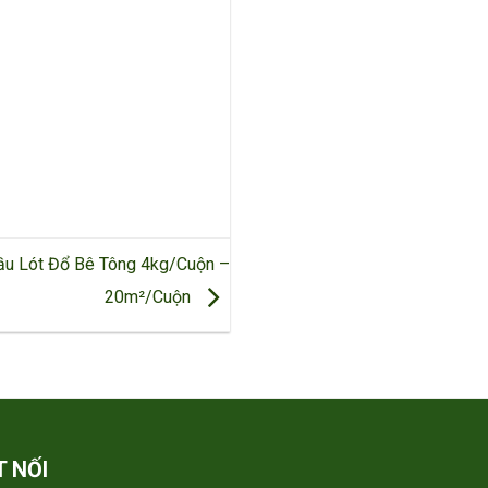
ầu Lót Đổ Bê Tông 4kg/Cuộn –
20m²/Cuộn
T NỐI