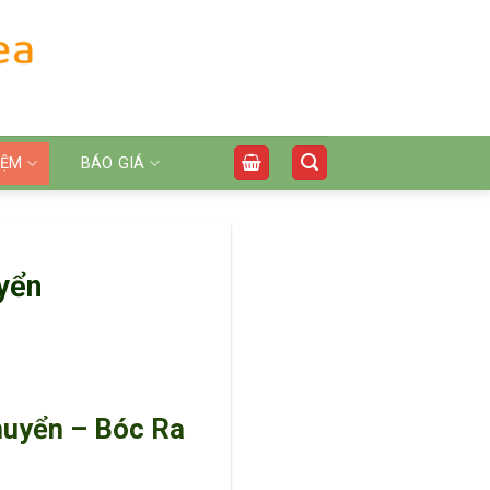
IỆM
BÁO GIÁ
uyển
huyển – Bóc Ra