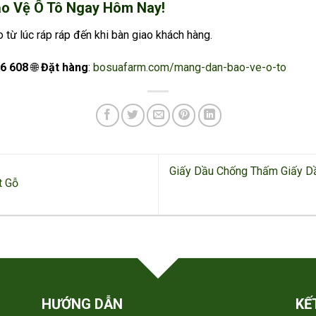
o Vệ Ô Tô Ngay Hôm Nay!
 từ lúc ráp ráp đến khi bàn giao khách hàng.
6 608
🌐
Đặt hàng
:
bosuafarm.com/mang-dan-bao-ve-o-to
Giấy Dầu Chống Thấm Giấy D
t Gỗ
HƯỚNG DẪN
KẾ