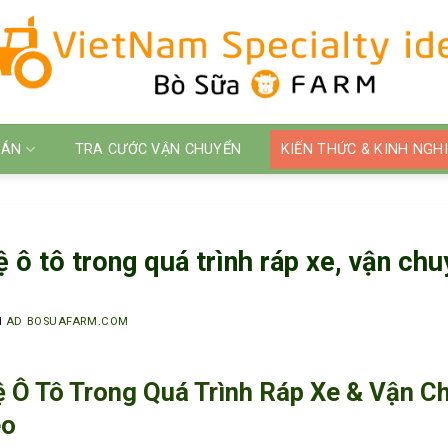
 ÁN
TRA CƯỚC VẬN CHUYỂN
KIẾN THỨC & KINH NGH
ô tô trong quá trình ráp xe, vận ch
I
AD BOSUAFARM.COM
 Ô Tô Trong Quá Trình Ráp Xe & Vận C
eo