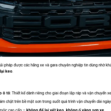
iải pháp được các hãng xe và gara chuyên nghiệp tin dùng nhờ khả
lại keo
.
o ô tô
: Thiết kế dành riêng cho giai đoạn lắp ráp và vận chuyển xe
Bám chặt trên bề mặt sơn trong suốt quá trình vận chuyển dài ngày
crylic cao cấp –
không để lại vết keo, không ố vàng sơn xe
.