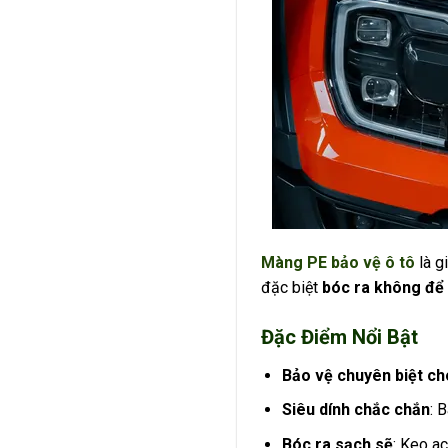
Màng PE bảo vệ ô tô
là g
đặc biệt
bóc ra không để 
Đặc Điểm Nổi Bật
Bảo vệ chuyên biệt ch
Siêu dính chắc chắn
: 
Bóc ra sạch sẽ
: Keo a