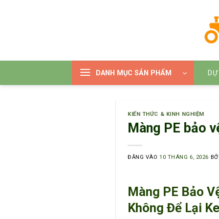
Bỏ
qua
nội
dung
DANH MỤC SẢN PHẨM
DỰ
KIẾN THỨC & KINH NGHIỆM
Màng PE bảo vệ 
ĐĂNG VÀO
10 THÁNG 6, 2026
BỞ
Màng PE Bảo Vệ
Không Để Lại K