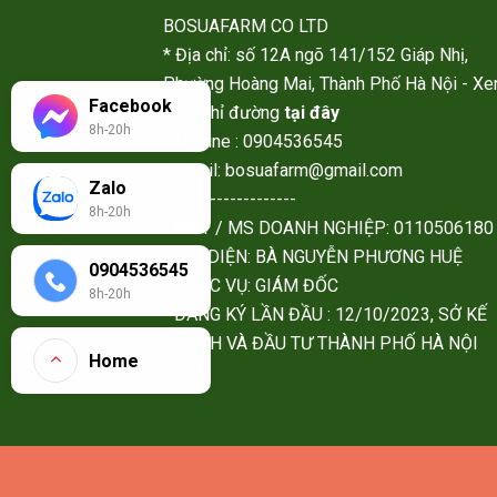
BOSUAFARM CO LTD
* Địa chỉ: số 12A ngõ 141/152 Giáp Nhị,
Phường Hoàng Mai, Thành Phố Hà Nội - X
Facebook
Map chỉ đường
tại đây
8h-20h
* Hotline : 0904536545
* Email: bosuafarm@gmail.com
Zalo
--------------------
8h-20h
- MST / MS DOANH NGHIỆP: 0110506180
- ĐẠI DIỆN: BÀ NGUYỄN PHƯƠNG HUỆ
0904536545
- CHỨC VỤ: GIÁM ĐỐC
8h-20h
- ĐĂNG KÝ LẦN ĐẦU : 12/10/2023, SỞ KẾ
HOẠCH VÀ ĐẦU TƯ THÀNH PHỐ HÀ NỘI
Home