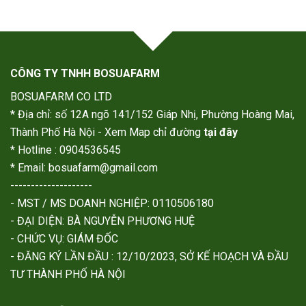
CÔNG TY TNHH BOSUAFARM
BOSUAFARM CO LTD
* Địa chỉ: số 12A ngõ 141/152 Giáp Nhị, Phường Hoàng Mai,
Thành Phố Hà Nội - Xem Map chỉ đường
tại đây
* Hotline : 0904536545
* Email: bosuafarm@gmail.com
--------------------
- MST / MS DOANH NGHIỆP: 0110506180
- ĐẠI DIỆN: BÀ NGUYỄN PHƯƠNG HUỆ
- CHỨC VỤ: GIÁM ĐỐC
- ĐĂNG KÝ LẦN ĐẦU : 12/10/2023, SỞ KẾ HOẠCH VÀ ĐẦU
TƯ THÀNH PHỐ HÀ NỘI