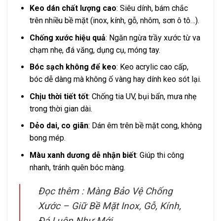
Keo dán chất lượng cao
: Siêu dính, bám chắc
trên nhiều bề mặt (inox, kính, gỗ, nhôm, sơn ô tô…).
Chống xước hiệu quả
: Ngăn ngừa trầy xước từ va
chạm nhẹ, đá văng, dụng cụ, móng tay.
Bóc sạch không để keo
: Keo acrylic cao cấp,
bóc dễ dàng mà không ố vàng hay dính keo sót lại.
Chịu thời tiết tốt
: Chống tia UV, bụi bẩn, mưa nhẹ
trong thời gian dài.
Dẻo dai, co giãn
: Dán êm trên bề mặt cong, không
bong mép.
Màu xanh dương dễ nhận biết
: Giúp thi công
nhanh, tránh quên bóc màng.
Đọc thêm :
Màng Bảo Vệ Chống
Xước – Giữ Bề Mặt Inox, Gỗ, Kính,
Đá Luôn Như Mới