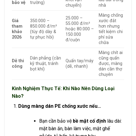
bảo vệ
trường)
chuyển)
nhà
Màng chống
25.000 –
Giá
350.000 –
xước đắt
55.000 đ/m²
tham
850.000 đ/m²
hơn nhưng
hoặc 80.000 –
khảo
(tùy độ dày &
tiết kiệm chi
150.000
2026
tự phục hồi)
phí sửa
đ/cuộn
chữa
Màng chít ai
Dán phẳng (cần
cũng quấn
Dễ thi
Quấn tay/máy
kỹ thuật, tránh
được, màng
công
(dễ, nhanh)
bọt khí)
dán cần thợ
chuyên
Kinh Nghiệm Thực Tế: Khi Nào Nên Dùng Loại
Nào?
Dùng màng dán PE chống xước nếu…
Bạn cần bảo vệ
bề mặt cố định
lâu dài:
mặt bàn ăn, bàn làm việc, mặt ghế