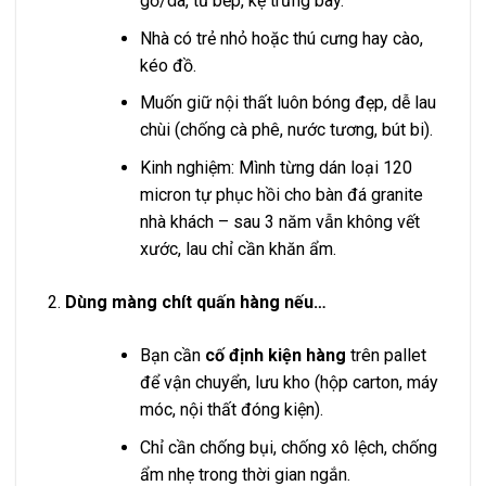
gỗ/da, tủ bếp, kệ trưng bày.
Nhà có trẻ nhỏ hoặc thú cưng hay cào,
kéo đồ.
Muốn giữ nội thất luôn bóng đẹp, dễ lau
chùi (chống cà phê, nước tương, bút bi).
Kinh nghiệm: Mình từng dán loại 120
micron tự phục hồi cho bàn đá granite
nhà khách – sau 3 năm vẫn không vết
xước, lau chỉ cần khăn ẩm.
Dùng màng chít quấn hàng nếu…
Bạn cần
cố định kiện hàng
trên pallet
để vận chuyển, lưu kho (hộp carton, máy
móc, nội thất đóng kiện).
Chỉ cần chống bụi, chống xô lệch, chống
ẩm nhẹ trong thời gian ngắn.