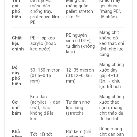
Tên
bề mặt PE,
Màng chít,
Khách hay
gọi
màng dán
màng quấn
gọi chung
phổ
chống trầy,
pallet, stretch
“màng PE”,
biến
protective film
film PE
dễ nhầm
PE
Màng chít
PE nguyên
Chất
PE + lớp keo
không có
sinh (LLDPE),
liệu
acrylic (hoặc
keo thật, chỉ
tự dính (không
chính
keo nước)
dính nhờ lực
keo)
căng
Màng chống
Độ
50–150 micron
12–35 micron
xước dày
dày
(0.05–0.15
(0.012–0.035
gấp 4–10
phổ
mm)
mm)
lần → chịu
biến
lực tốt hơn
Keo dán
Màng chống
Cơ
(acrylic) → dán
Tự dính nhờ
xước tháo
chế
chặt, tháo
lực căng
sạch, màng
bám
không để lại
(stretch)
chít tháo dễ
keo
để lại dính
Dùng màng
Khả
Rất kém (chỉ
Tốt–rất tốt
chít dán bàn