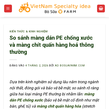
Bỏ
qua
nội
dung
KIẾN THỨC & KINH NGHIỆM
So sánh màng dán PE chống xước
và màng chít quấn hàng hoá thông
thường
ĐĂNG VÀO
4 THÁNG 2, 2026
BỞI
AD BOSUAFARM.COM
Dựa trên kinh nghiệm sử dụng lâu năm trong ngành
nội thất, đóng gói và bảo vệ bề mặt, so sánh rõ ràng
giữa hai loại màng PE thường bị nhầm lẫn:
màng
dán PE chống xước
(bảo vệ bề mặt cố định như mặt
bàn, ghế, tủ) và
màng chít quấn hàng hóa
(stretch