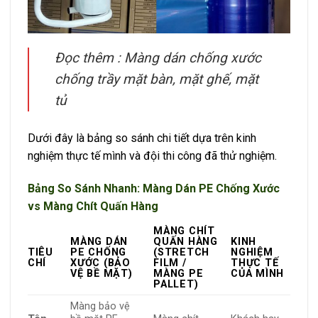
Đọc thêm :
Màng dán chống xước
chống trầy mặt bàn, mặt ghế, mặt
tủ
Dưới đây là bảng so sánh chi tiết dựa trên kinh
nghiệm thực tế mình và đội thi công đã thử nghiệm.
Bảng So Sánh Nhanh: Màng Dán PE Chống Xước
vs Màng Chít Quấn Hàng
MÀNG CHÍT
MÀNG DÁN
QUẤN HÀNG
KINH
TIÊU
PE CHỐNG
(STRETCH
NGHIỆM
CHÍ
XƯỚC (BẢO
FILM /
THỰC TẾ
VỆ BỀ MẶT)
MÀNG PE
CỦA MÌNH
PALLET)
Màng bảo vệ