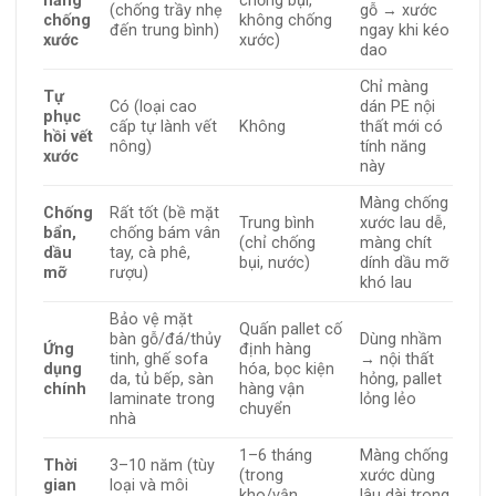
năng
chống bụi,
(chống trầy nhẹ
gỗ → xước
chống
không chống
đến trung bình)
ngay khi kéo
xước
xước)
dao
Chỉ màng
Tự
Có (loại cao
dán PE nội
phục
cấp tự lành vết
Không
thất mới có
hồi vết
nông)
tính năng
xước
này
Màng chống
Chống
Rất tốt (bề mặt
Trung bình
xước lau dễ,
bẩn,
chống bám vân
(chỉ chống
màng chít
dầu
tay, cà phê,
bụi, nước)
dính dầu mỡ
mỡ
rượu)
khó lau
Bảo vệ mặt
Quấn pallet cố
bàn gỗ/đá/thủy
Dùng nhầm
Ứng
định hàng
tinh, ghế sofa
→ nội thất
dụng
hóa, bọc kiện
da, tủ bếp, sàn
hỏng, pallet
chính
hàng vận
laminate trong
lỏng lẻo
chuyển
nhà
1–6 tháng
Màng chống
Thời
3–10 năm (tùy
(trong
xước dùng
gian
loại và môi
kho/vận
lâu dài trong