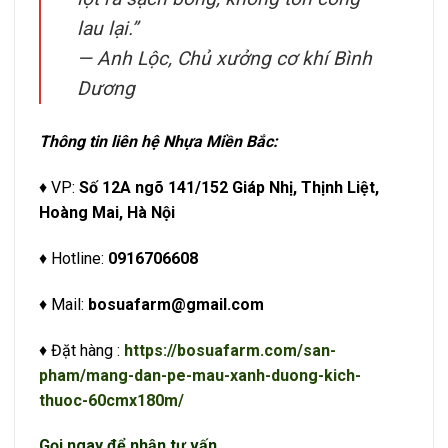
lau lại.”
—
Anh Lộc, Chủ xưởng cơ khí Bình
Dương
Thông tin liên hệ Nhựa Miền Bắc:
♦ VP:
Số 12A ngõ 141/152 Giáp Nhị, Thịnh Liệt,
Hoàng Mai, Hà Nội
♦ Hotline:
0916706608
♦ Mail:
bosuafarm@gmail.com
♦ Đặt hàng :
https://bosuafarm.com/san-
pham/mang-dan-pe-mau-xanh-duong-kich-
thuoc-60cmx180m/
Gọi ngay để nhận tư vấn