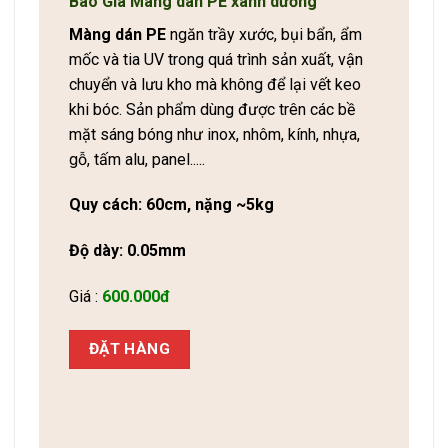
Báo Giá Màng dán PE xanh dương
Màng dán PE
ngăn trầy xước, bụi bẩn, ẩm
mốc và tia UV trong quá trình sản xuất, vận
chuyển và lưu kho mà không để lại vết keo
khi bóc. Sản phẩm dùng được trên các bề
mặt sáng bóng như inox, nhôm, kính, nhựa,
gỗ, tấm alu, panel.....
Quy cách: 60cm, nặng ~5kg
Độ dày: 0.05mm
Giá :
600.000đ
ĐẶT HÀNG