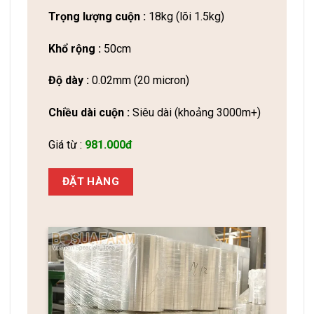
Trọng lượng cuộn :
18kg (lõi 1.5kg)
Khổ rộng :
50cm
Độ dày :
0.02mm (20 micron)
Chiều dài cuộn :
Siêu dài (khoảng 3000m+)
Giá từ :
981.000đ
ĐẶT HÀNG