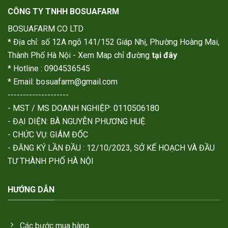
CÔNG TY TNHH BOSUAFARM
BOSUAFARM CO LTD
* Địa chỉ: số 12A ngõ 141/152 Giáp Nhị, Phường Hoàng Mai,
Thành Phố Hà Nội - Xem Map chỉ đường
tại đây
* Hotline : 0904536545
* Email: bosuafarm@gmail.com
--------------------
- MST / MS DOANH NGHIỆP: 0110506180
- ĐẠI DIỆN: BÀ NGUYỄN PHƯƠNG HUỆ
- CHỨC VỤ: GIÁM ĐỐC
- ĐĂNG KÝ LẦN ĐẦU : 12/10/2023, SỞ KẾ HOẠCH VÀ ĐẦU
TƯ THÀNH PHỐ HÀ NỘI
HƯỚNG DẪN
Các bước mua hàng