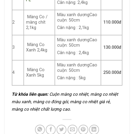
Cân nặng: 2,4kg
Màu xanh dươngCao
Màng Co /
cuộn: 50cm
2
màng chít
110.000đ
2,1kg
Cân nặng : 2,1kg
Màu xanh dươngCao
Màng Co
cuộn: 50cm
3
130.000đ
Xanh 2,4kg
Cân nặng : 2,4kg
Màu xanh dươngCao
Màng Co
cuộn: 50cm
4
250.000đ
Xanh 5kg
Cân nặng : 5kg
Từ khóa liên quan:
Cuộn màng co nhiệt, màng co nhiệt
màu xanh, màng co đóng gói, màng co nhiệt giá rẻ,
màng co nhiệt chất lượng cao.