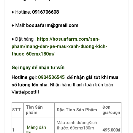
♦ Hotline:
0916706608
♦ Mail:
bosuafarm@gmail.com
♦ Đặt hàng :
https://bosuafarm.com/san-
pham/mang-dan-pe-mau-xanh-duong-kich-
thuoc-60cmx180m/
Gọi ngay để nhận tư vấn
Hotline gọi:
0904536545
để nhận giá tốt khi mua
số lượng lớn nha.
Nhận hàng thanh toán trên toàn
Viettelpost!!!
Tên Sản
Đơn
STT
Đặc Tính Sản Phẩm
phẩm
giá/cuộn
Màu xanh dươngKích
Màng dán
thước: 60cmx180m
1
495.000đ
PE