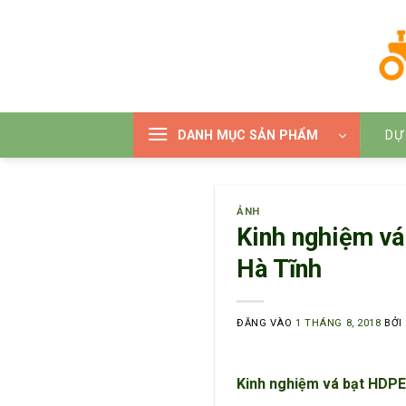
Bỏ
qua
nội
dung
DANH MỤC SẢN PHẨM
DỰ
ẢNH
Kinh nghiệm v
Hà Tĩnh
ĐĂNG VÀO
1 THÁNG 8, 2018
BỞI
Kinh nghiệm vá bạt HDPE