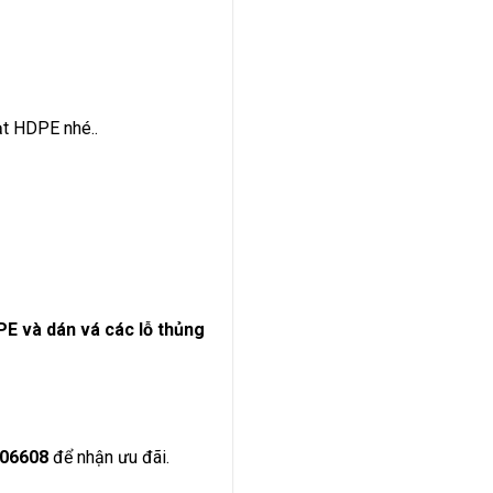
ạt HDPE nhé..
PE và dán vá các lỗ thủng
06608
để nhận ưu đãi.