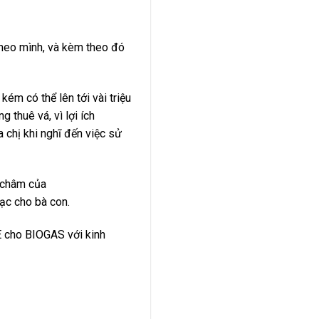
theo mình, và kèm theo đó
ém có thể lên tới vài triệu
 thuê vá, vì lợi ích
 chị khi nghĩ đến việc sử
g châm của
bạc cho bà con.
E cho BIOGAS với kinh