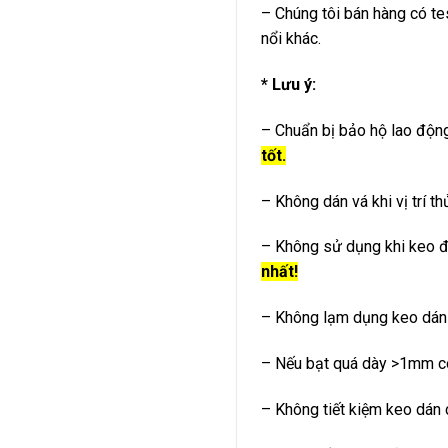
– Chúng tôi bán hàng có te
nổi khác.
* Lưu ý:
– Chuẩn bị bảo hộ lao động
tốt.
– Không dán vá khi vị trí 
– Không sử dụng khi keo 
nhất!
– Không lạm dụng keo dán v
– Nếu bạt quá dày >1mm có
– Không tiết kiệm keo dán 