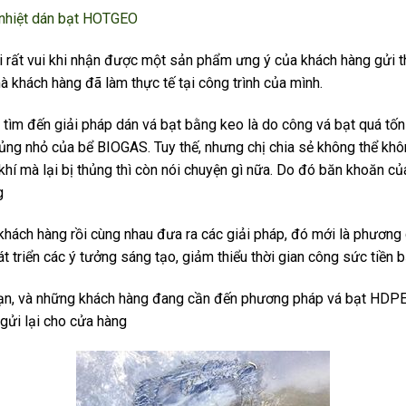
nhiệt dán bạt HOTGEO
i rất vui khi nhận được một sản phẩm ưng ý của khách hàng gửi 
à khách hàng đã làm thực tế tại công trình của mình.
tìm đến giải pháp dán vá bạt bằng keo là do công vá bạt quá tốn k
ủng nhỏ của bể BIOGAS. Tuy thế, nhưng chị chia sẻ không thể không
hí mà lại bị thủng thì còn nói chuyện gì nữa. Do đó băn khoăn của
g
khách hàng rồi cùng nhau đưa ra các giải pháp, đó mới là phươn
 triển các ý tưởng sáng tạo, giảm thiểu thời gian công sức tiền 
c bạn, và những khách hàng đang cần đến phương pháp vá bạt HDP
gửi lại cho cửa hàng