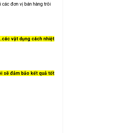
 các đơn vị bán hàng trôi
…các vật dụng cách nhiệt
i sẽ đảm bảo kết quả tốt