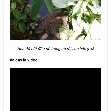
Hoa đã bắt đầu nở trong ao rồi các bác ạ <3
Và đây là video