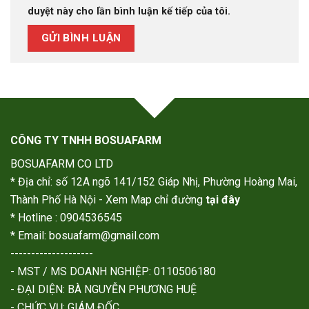
duyệt này cho lần bình luận kế tiếp của tôi.
CÔNG TY TNHH BOSUAFARM
BOSUAFARM CO LTD
* Địa chỉ: số 12A ngõ 141/152 Giáp Nhị, Phường Hoàng Mai,
Thành Phố Hà Nội - Xem Map chỉ đường
tại đây
* Hotline : 0904536545
* Email: bosuafarm@gmail.com
--------------------
- MST / MS DOANH NGHIỆP: 0110506180
- ĐẠI DIỆN: BÀ NGUYỄN PHƯƠNG HUỆ
- CHỨC VỤ: GIÁM ĐỐC