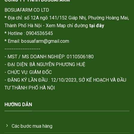
BOSUAFARM CO LTD
* Địa chỉ: số 12A ngõ 141/152 Giáp Nhị, Phường Hoàng Mai,
Thành Phố Hà Nội - Xem Map chỉ đường
tại đây
* Hotline : 0904536545
* Email: bosuafarm@gmail.com
--------------------
- MST / MS DOANH NGHIỆP: 0110506180
- ĐẠI DIỆN: BÀ NGUYỄN PHƯƠNG HUỆ
- CHỨC VỤ: GIÁM ĐỐC
- ĐĂNG KÝ LẦN ĐẦU : 12/10/2023, SỞ KẾ HOẠCH VÀ ĐẦU
TƯ THÀNH PHỐ HÀ NỘI
HƯỚNG DẪN
Các bước mua hàng