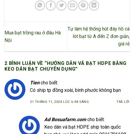
Tự làm hệ thống hút đáy hồ cá
Mua bạt trồng rau ở đâu Hà
lót bạt từ A đến Z đơn giản,
Nội
giá rẻ
2 BÌNH LUẬN VỀ “
HƯỚNG DẪN VÁ BẠT HDPE BẰNG
KEO DÁN BẠT CHUYÊN DỤNG
”
Tien
cho biết:
Có ship tp đồng xoài, bình phước không bạn
21 THÁNG 11, 2024 LÚC 6:48 SÁNG
TRẢ LỜI
Ad Bosuafarm.com
cho biết:
Keo dán vá bạt HDPE ship toàn quốc