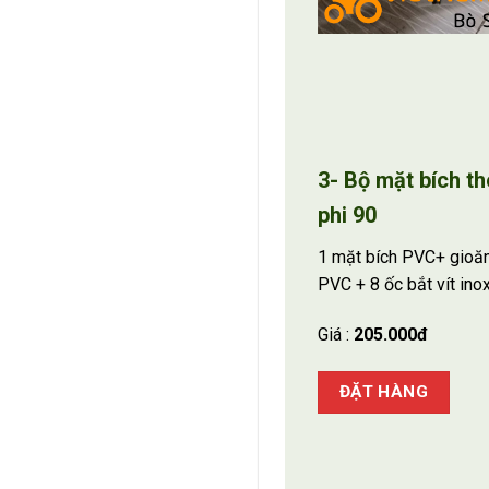
3- Bộ mặt bích th
phi 90
1 mặt bích PVC+ gioă
PVC + 8 ốc bắt vít ino
Giá :
205.000đ
ĐẶT HÀNG