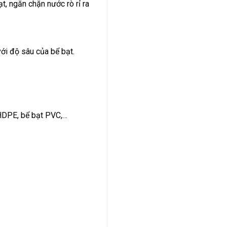
t, ngăn chặn nước rò rỉ ra
với độ sâu của bể bạt.
 HDPE, bể bạt PVC,…