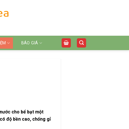
IỆM
BÁO GIÁ
 nước cho bể bạt một
 có độ bền cao, chống gỉ