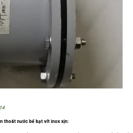
114
n thoát nước bể bạt vít inox xịn: