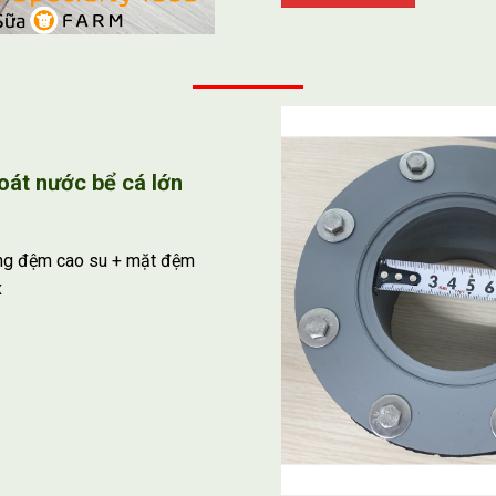
oát nước bể cá lớn
ng đệm cao su + mặt đệm
x