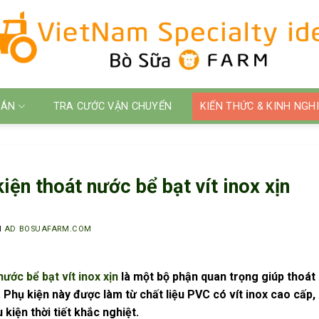
 ÁN
TRA CƯỚC VẬN CHUYỂN
KIẾN THỨC & KINH NGH
kiện thoát nước bể bạt vít inox xịn
I
AD BOSUAFARM.COM
nước bể bạt vít inox xịn
là một bộ phận quan trọng giúp thoát
 Phụ kiện này được làm từ chất liệu PVC có vít inox cao cấp,
 kiện thời tiết khắc nghiệt.