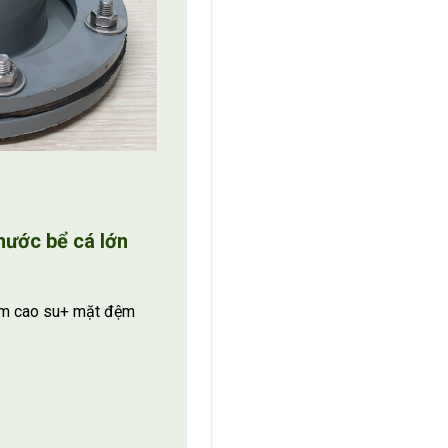
nước bể cá lớn
ệm cao su+ mặt đệm