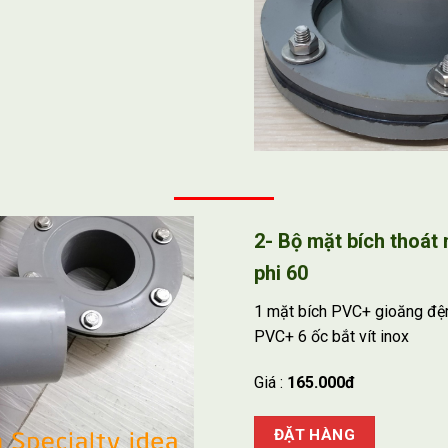
2- Bộ mặt bích thoát 
phi 60
1 mặt bích PVC+ gioăng đ
PVC+ 6 ốc bắt vít inox
Giá :
165.000đ
ĐẶT HÀNG