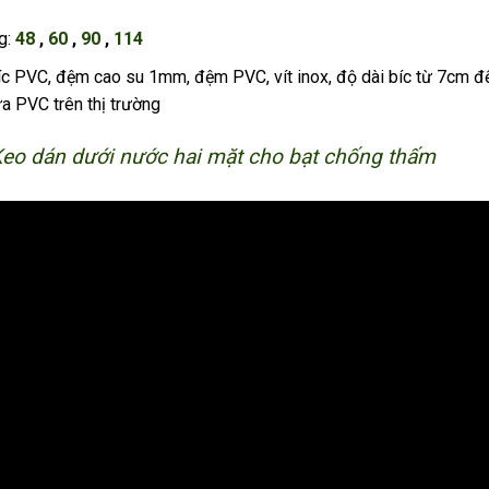
g:
48
,
60
,
90
,
114
c PVC, đệm cao su 1mm, đệm PVC, vít inox, độ dài bíc từ 7cm đ
a PVC trên thị trường
eo dán dưới nước hai mặt cho bạt chống thấm