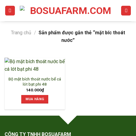
Bỏ
qua
nội
dung
Trang chủ
/
Sản phẩm được gắn thẻ “mặt bíc thoát
nước”
Bộ mặt bích thoát nước bể cá
lót bạt phi 48
140.000
₫
MUA HÀNG
CÔNG TY TNHH BOSUAFARM