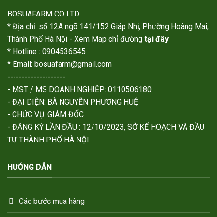
BOSUAFARM CO LTD
* Địa chỉ: số 12A ngõ 141/152 Giáp Nhị, Phường Hoàng Mai,
Thành Phố Hà Nội - Xem Map chỉ đường
tại đây
* Hotline : 0904536545
* Email: bosuafarm@gmail.com
--------------------
- MST / MS DOANH NGHIỆP: 0110506180
- ĐẠI DIỆN: BÀ NGUYỄN PHƯƠNG HUỆ
- CHỨC VỤ: GIÁM ĐỐC
- ĐĂNG KÝ LẦN ĐẦU : 12/10/2023, SỞ KẾ HOẠCH VÀ ĐẦU
TƯ THÀNH PHỐ HÀ NỘI
HƯỚNG DẪN
Các bước mua hàng