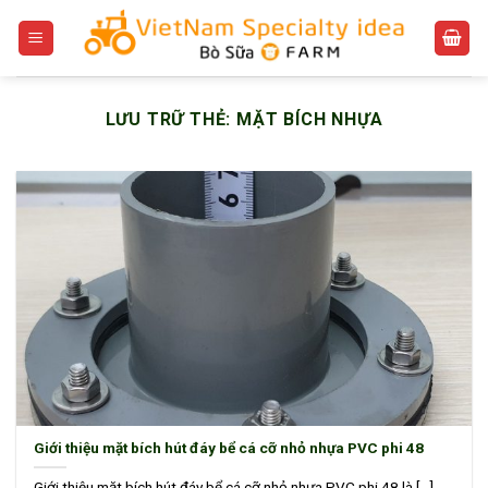
Bỏ
qua
nội
dung
LƯU TRỮ THẺ:
MẶT BÍCH NHỰA
Giới thiệu mặt bích hút đáy bể cá cỡ nhỏ nhựa PVC phi 48
Giới thiệu mặt bích hút đáy bể cá cỡ nhỏ nhựa PVC phi 48 là [...]