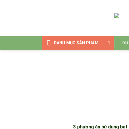
Bỏ
qua
nội
dung
DANH MỤC SẢN PHẨM
DỰ
3 phương án sử dụng bạt