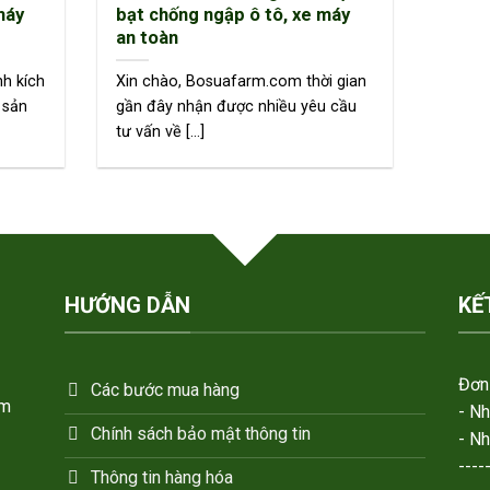
máy
bạt chống ngập ô tô, xe máy
an toàn
nh kích
Xin chào, Bosuafarm.com thời gian
 sản
gần đây nhận được nhiều yêu cầu
tư vấn về [...]
HƯỚNG DẪN
KẾ
Đơn 
Các bước mua hàng
em
- N
Chính sách bảo mật thông tin
- N
----
Thông tin hàng hóa