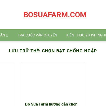
 ÁN
TRA CƯỚC VẬN CHUYỂN
KIẾN THỨC & KINH NGH
LƯU TRỮ THẺ:
CHỌN BẠT CHỐNG NGẬP
Bò Sữa Farm hướng dẫn chọn