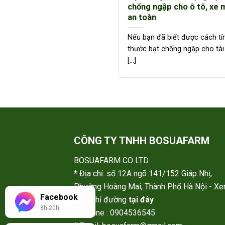
chống ngập cho ô tô, xe 
an toàn
Nếu bạn đã biết được cách tí
thước bạt chống ngập cho tài
[...]
CÔNG TY TNHH BOSUAFARM
BOSUAFARM CO LTD
* Địa chỉ: số 12A ngõ 141/152 Giáp Nhị,
Phường Hoàng Mai, Thành Phố Hà Nội - X
Facebook
Map chỉ đường
tại đây
8h-20h
* Hotline : 0904536545