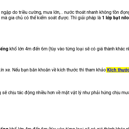
 ngập do triều cường, mưa lớn,… nước thoát nhanh không tồn đọng
ểm mà gia chủ có thể kiểm soát được. Thì giải pháp là
1 lớp bạt ni
iếng
khổ lớn 4m đến 6m (tùy vào từng loại sẽ có giá thành khác n
kín xe. Nếu bạn băn khoăn về kích thước thì tham khảo
Kích thướ
sẽ chịu tác động nhiều hơn về mặt vật lý như phải hứng chịu mưa