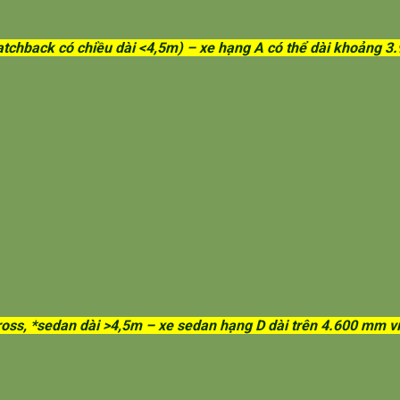
 hatchback có chiều dài <4,5m) – xe hạng A có thể dài khoảng
ross, *sedan dài >4,5m –
xe sedan hạng D dài trên 4.600 mm v