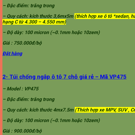
– Đặc điểm:
trắng trong
– Quy cách:
kích thước 3,6mx5m
(thích hợp xe ô tô *sedan,
hạng C từ 4.300 – 4.550 mm)
– Độ dày:
100 micron (~0.1mm hoặc 10zem)
Giá :
750.000đ/bộ
Đặt hàng
2- Túi chống ngập ô tô 7 chỗ giá rẻ – Mã VP475
– Model :
VP475
– Đặc điểm:
trắng trong
– Quy cách:
kích thước 4mx7.5m
(Thích hợp xe MPV, SUV , C
– Độ dày:
100 micron (~0.1mm hoặc 10zem)
Giá :
900.000đ/bộ