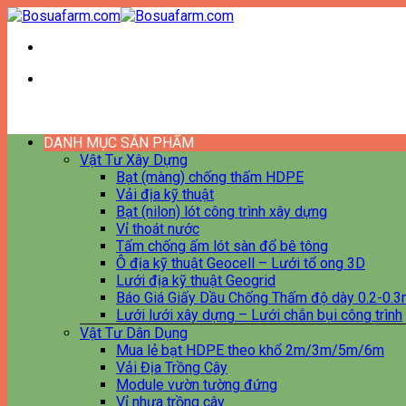
Bỏ
qua
nội
dung
DANH MỤC SẢN PHẨM
Vật Tư Xây Dựng
Bạt (màng) chống thấm HDPE
Vải địa kỹ thuật
Bạt (nilon) lót công trình xây dựng
Vỉ thoát nước
Tấm chống ấm lót sàn đổ bê tông
Ô địa kỹ thuật Geocell – Lưới tổ ong 3D
Lưới địa kỹ thuật Geogrid
Báo Giá Giấy Dầu Chống Thấm độ dày 0.2-0.
Lưới lưới xây dựng – Lưới chắn bụi công trình
Vật Tư Dân Dụng
Mua lẻ bạt HDPE theo khổ 2m/3m/5m/6m
Vải Địa Trồng Cây
Module vườn tường đứng
Vỉ nhựa trồng cây