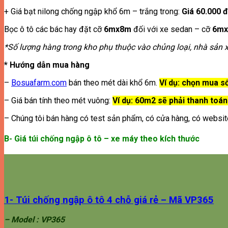
+ Giá bạt nilong chống ngập khổ 6m – trắng trong:
Giá 60.000 đ
Bọc ô tô các bác hay đặt cỡ
6mx8m
đối với xe sedan – cỡ
6m
*Số lượng hàng trong kho phụ thuộc vào chủng loại, nhà sản xu
* Hướng dẫn mua hàng
–
Bosuafarm.com
bán theo mét dài khổ 6m.
Ví dụ: chọn mua s
– Giá bán tính theo mét vuông:
Ví dụ: 60m2 sẽ phải thanh toán
– Chúng tôi bán hàng có test sản phẩm, có cửa hàng, có website
B- Giá túi chống ngập ô tô – xe máy theo kích thước
1- Túi chống ngập ô tô 4 chỗ giá rẻ – Mã VP365
– Model :
VP365