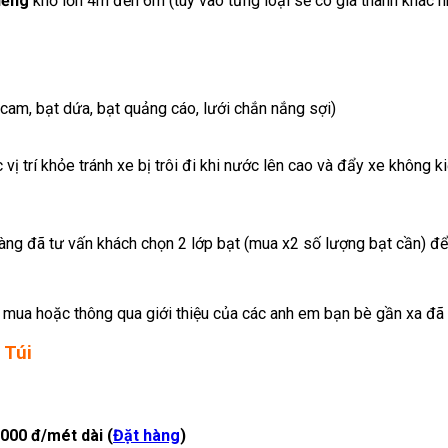
iếng
khổ lớn 4m đến 6m (tùy vào từng loại sẽ có giá thành khác n
 cam, bạt dứa, bạt quảng cáo, lưới chắn nắng sợi)
ị trí khỏe tránh xe bị trôi đi khi nước lên cao và đẩy xe không k
ng đã tư vấn khách chọn 2 lớp bạt (mua x2 số lượng bạt cần) để l
hi mua hoặc thông qua giới thiệu của các anh em bạn bè gần xa 
 Túi
.000 đ/mét dài (
Đặt hàng
)