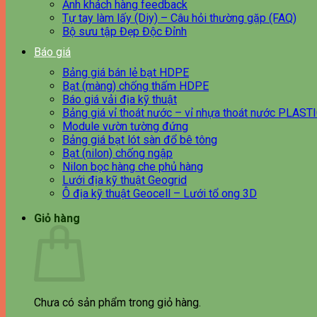
Ảnh khách hàng feedback
Tự tay làm lấy (Diy) – Câu hỏi thường gặp (FAQ)
Bộ sưu tập Đẹp Độc Đỉnh
Báo giá
Bảng giá bán lẻ bạt HDPE
Bạt (màng) chống thấm HDPE
Báo giá vải địa kỹ thuật
Bảng giá vỉ thoát nước – vỉ nhựa thoát nước PLAST
Module vườn tường đứng
Bảng giá bạt lót sàn đổ bê tông
Bạt (nilon) chống ngập
Nilon bọc hàng che phủ hàng
Lưới địa kỹ thuật Geogrid
Ô địa kỹ thuật Geocell – Lưới tổ ong 3D
Giỏ hàng
Chưa có sản phẩm trong giỏ hàng.