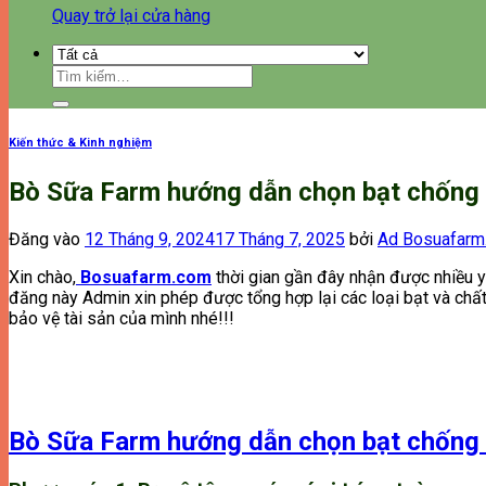
Quay trở lại cửa hàng
Tìm
kiếm:
Kiến thức & Kinh nghiệm
Bò Sữa Farm hướng dẫn chọn bạt chống 
Đăng vào
12 Tháng 9, 2024
17 Tháng 7, 2025
bởi
Ad Bosuafarm
Xin chào,
Bosuafarm.com
thời gian gần đây nhận được nhiều y
đăng này Admin xin phép được tổng hợp lại các loại bạt và chất
bảo vệ tài sản của mình nhé!!!
Bò Sữa Farm hướng dẫn chọn bạt chống 