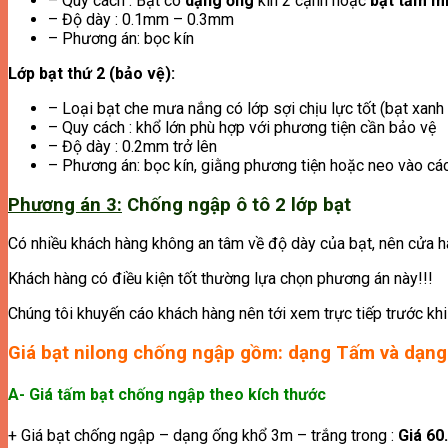
– Quy cách : Bạt có
dạng ống
kín 2 cạnh hoặc
bạt tấm m
– Độ dày : 0.1mm – 0.3mm
– Phương án: bọc kín
Lớp bạt thứ 2 (bảo vệ):
– Loại bạt che mưa nắng có lớp sợi chịu lực tốt (bạt xanh
– Quy cách : khổ lớn phù hợp với phương tiện cần bảo vệ
– Độ dày : 0.2mm trở lên
– Phương án: bọc kín, giằng phương tiện hoặc neo vào các v
Phương án 3:
Chống ngập ô tô 2 lớp bạt
Có nhiều khách hàng không an tâm về độ dày của bạt, nên cửa hà
Khách hàng có điều kiện tốt thường lựa chọn phương án này!!!
Chúng tôi khuyến cáo khách hàng nên tới xem trực tiếp trước k
Giá bạt nilong chống ngập gồm: dạng Tấm và dạng
A- Giá tấm bạt chống ngập theo kích thước
+ Giá bạt chống ngập – dạng ống khổ 3m – trắng trong :
Giá 60