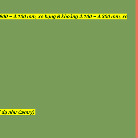
 3.900 – 4.100 mm, xe hạng B khoảng 4.100 – 4.300 mm, xe
í dụ như Camry)