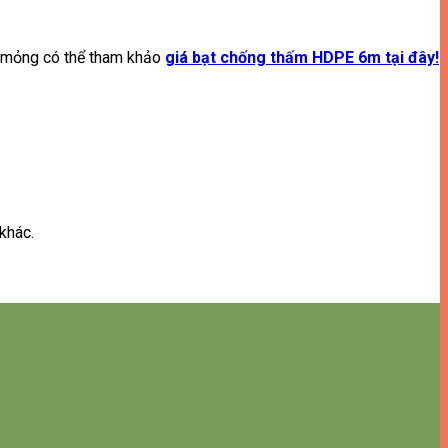
ạt mỏng có thể tham khảo
giá bạt chống thấm HDPE 6m tại đây!
khác.