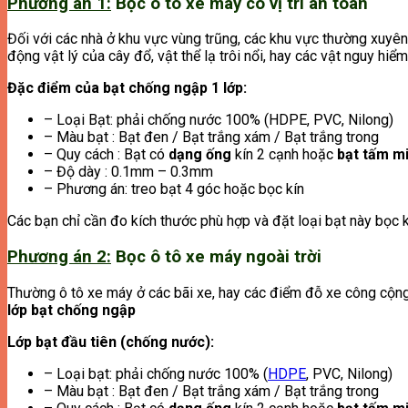
Phương án 1:
Bọc ô tô xe máy có vị trí an toàn
Đối với các nhà ở khu vực vùng trũng, các khu vực thường xuyên
động vật lý của cây đổ, vật thể lạ trôi nổi, hay các vật nguy hi
Đặc điểm của bạt chống ngập 1 lớp:
– Loại Bạt: phải chống nước 100% (HDPE, PVC, Nilong)
– Màu bạt : Bạt đen / Bạt trắng xám / Bạt trắng trong
– Quy cách : Bạt có
dạng ống
kín 2 cạnh hoặc
bạt tấm m
– Độ dày : 0.1mm – 0.3mm
– Phương án: treo bạt 4 góc hoặc bọc kín
Các bạn chỉ cần đo kích thước phù hợp và đặt loại bạt này bọc 
Phương án 2:
Bọc ô tô xe máy ngoài trời
Thường ô tô xe máy ở các bãi xe, hay các điểm đỗ xe công cộng 
lớp bạt chống ngập
Lớp bạt đầu tiên (chống nước):
– Loại bạt: phải chống nước 100% (
HDPE
, PVC, Nilong)
– Màu bạt : Bạt đen / Bạt trắng xám / Bạt trắng trong