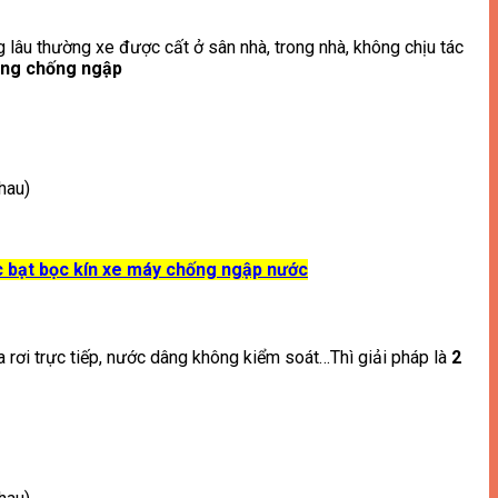
 lâu thường xe được cất ở sân nhà, trong nhà, không chịu tác
long chống ngập
hau)
c bạt bọc kín xe máy chống ngập nước
 rơi trực tiếp, nước dâng không kiểm soát…Thì giải pháp là
2