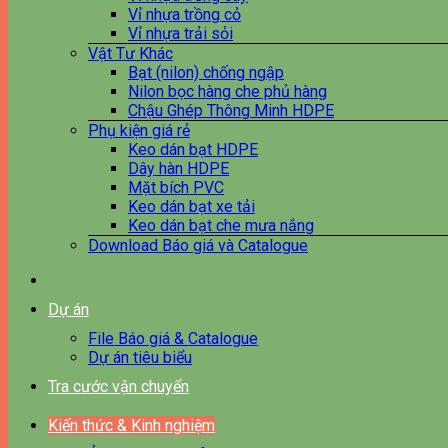
Vỉ nhựa trồng cỏ
Vỉ nhựa trải sỏi
Vật Tư Khác
Bạt (nilon) chống ngập
Nilon bọc hàng che phủ hàng
Chậu Ghép Thông Minh HDPE
Phụ kiện giá rẻ
Keo dán bạt HDPE
Dây hàn HDPE
Mặt bích PVC
Keo dán bạt xe tải
Keo dán bạt che mưa nắng
Download Báo giá và Catalogue
Dự án
File Báo giá & Catalogue
Dự án tiêu biểu
Tra cước vận chuyển
Kiến thức & Kinh nghiệm