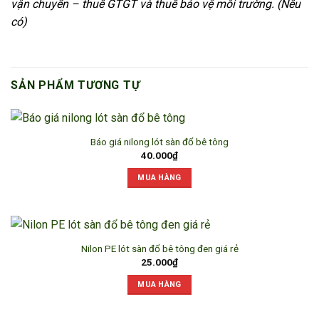
vận chuyển – thuế GTGT và thuế bảo vệ môi trường. (Nếu
có)
SẢN PHẨM TƯƠNG TỰ
Báo giá nilong lót sàn đổ bê tông
40.000
₫
MUA HÀNG
Nilon PE lót sàn đổ bê tông đen giá rẻ
25.000
₫
MUA HÀNG