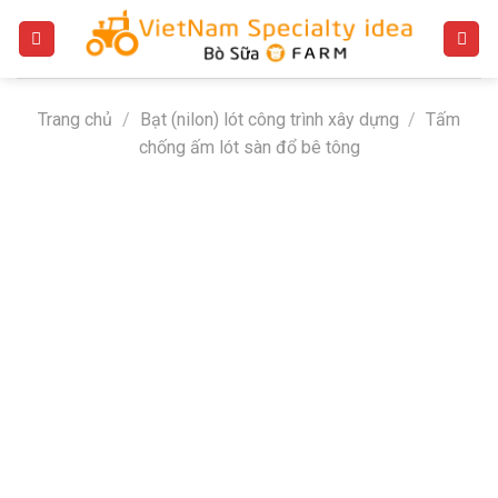
Bỏ
qua
nội
dung
Trang chủ
/
Bạt (nilon) lót công trình xây dựng
/
Tấm
chống ấm lót sàn đổ bê tông