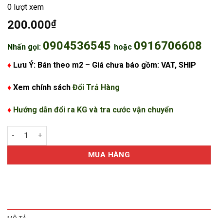
0 lượt xem
200.000
₫
0904536545
0916706608
Nhấn gọi:
hoặc
♦
Lưu Ý: Bán theo m2 – Giá chưa báo gồm: VAT, SHIP
♦
Xem chính sách
Đổi Trả Hàng
♦
Hướng dẫn đổi ra KG và tra cước vận chuyển
Tấm chống ẩm đổ bê tông BS120 số lượng
MUA HÀNG