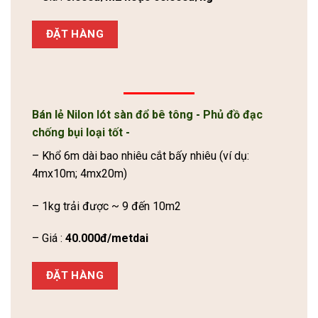
ĐẶT HÀNG
Bán lẻ Nilon lót sàn đổ bê tông
-
Phủ đồ đạc
chống bụi loại tốt
-
– Khổ 6m dài bao nhiêu cắt bấy nhiêu (ví dụ:
4mx10m; 4mx20m)
– 1kg trải được ~ 9 đến 10m2
– Giá :
40.000đ/metdai
ĐẶT HÀNG