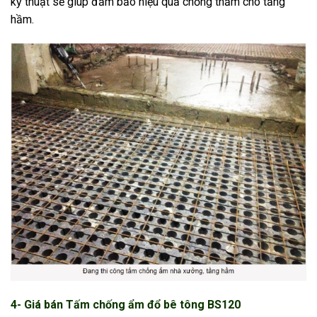
kỹ thuật sẽ giúp đảm bảo hiệu quả chống thấm cho tầng
hầm.
4- Giá bán Tấm chống ẩm đổ bê tông BS120