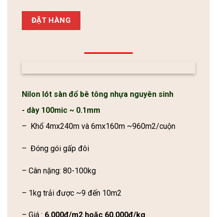
ĐẶT HÀNG
Nilon lót sàn đổ bê tông nhựa nguyên sinh
- dày 100mic ~ 0.1mm
– Khổ 4mx240m và 6mx160m ~960m2/cuộn
– Đóng gói gấp đôi
– Cân nặng: 80-100kg
– 1kg trải được ~9 đến 10m2
– Giá :
6.000đ/m2 hoặc 60.000đ/kg