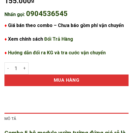
155.000
0904536545
Nhấn gọi:
♦
Giá bán theo combo – Chưa báo gồm phí vận chuyển
♦
Xem chính sách
Đổi Trả Hàng
♦
Hướng dẫn đổi ra KG và tra cước vận chuyển
Combo 5 bộ module vườn tường đứng giá rẻ số lượng
MUA HÀNG
MÔ TẢ
Combo 5 bộ module vườn tường đứng giá rẻ
là