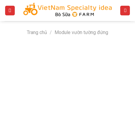
Bỏ
qua
nội
dung
Trang chủ
/
Module vườn tường đứng