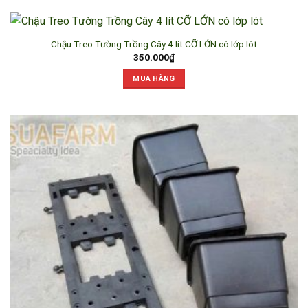
Chậu Treo Tường Trồng Cây 4 lít CỠ LỚN có lớp lót
350.000
₫
MUA HÀNG