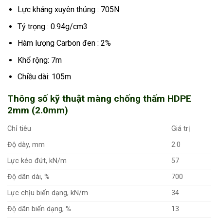
Lực kháng xuyên thủng : 705N
Tỷ trọng : 0.94g/cm3
Hàm lượng Carbon đen : 2%
Khổ rộng: 7m
Chiều dài: 105m
Thông số kỹ thuật màng chống thấm HDPE
2mm (2.0mm)
Chỉ tiêu
Giá trị
Độ dày, mm
2.0
Lực kéo đứt, kN/m
57
Độ dãn dài, %
700
Lực chịu biến dạng, kN/m
34
Độ dãn biến dạng, %
13