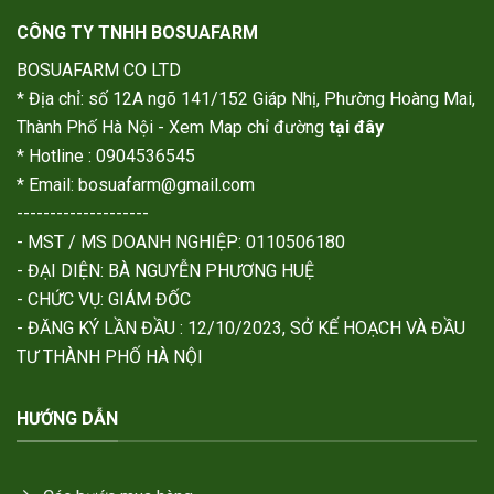
CÔNG TY TNHH BOSUAFARM
BOSUAFARM CO LTD
* Địa chỉ: số 12A ngõ 141/152 Giáp Nhị, Phường Hoàng Mai,
Thành Phố Hà Nội - Xem Map chỉ đường
tại đây
* Hotline : 0904536545
* Email: bosuafarm@gmail.com
--------------------
- MST / MS DOANH NGHIỆP: 0110506180
- ĐẠI DIỆN: BÀ NGUYỄN PHƯƠNG HUỆ
- CHỨC VỤ: GIÁM ĐỐC
- ĐĂNG KÝ LẦN ĐẦU : 12/10/2023, SỞ KẾ HOẠCH VÀ ĐẦU
TƯ THÀNH PHỐ HÀ NỘI
HƯỚNG DẪN