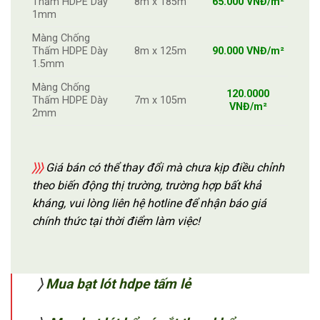
Thấm HDPE Dày
8m x 185m
65.000 VNĐ/m²
1mm
Màng Chống
Thấm HDPE Dày
8m x 125m
90.000 VNĐ/m²
1.5mm
Màng Chống
120.0000
Thấm HDPE Dày
7m x 105m
VNĐ/m²
2mm
〉〉〉
Giá bán có thể thay đổi mà chưa kịp điều chỉnh
theo biến động thị trường, trường hợp bất khả
kháng, vui lòng liên hệ hotline để nhận báo giá
chính thức tại thời điểm làm việc!
〉
Mua bạt lót hdpe tấm lẻ