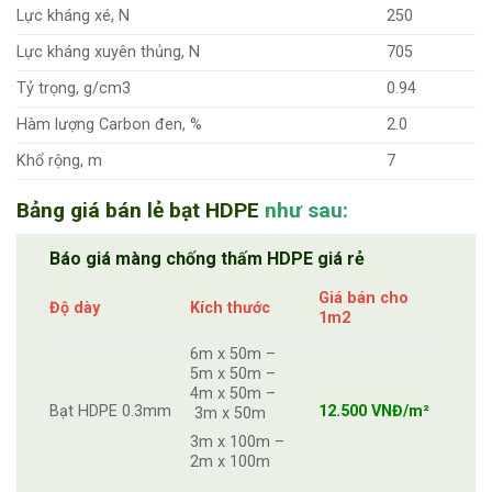
Lực kháng xé, N
250
Lực kháng xuyên thủng, N
705
Tỷ trọng, g/cm3
0.94
Hàm lượng Carbon đen, %
2.0
Khổ rộng, m
7
Bảng giá bán lẻ bạt HDPE
như sau:
Báo giá màng chống thấm HDPE giá rẻ
Giá bán cho
Độ dày
Kích thước
1m2
6m x 50m –
5m x 50m –
4m x 50m –
Bạt HDPE 0.3mm
12.500 VNĐ/m²
3m x 50m
3m x 100m –
2m x 100m