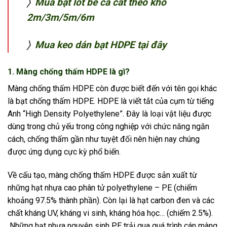
〉
Mua bạt lót bể cá cắt theo khổ
2m/3m/5m/6m
〉
Mua keo dán bạt HDPE tại đây
1. Màng chống thấm HDPE là gì?
Màng chống thấm HDPE còn được biết đến với tên gọi khác
là bạt chống thấm HDPE. HDPE là viết tắt của cụm từ tiếng
Anh “High Density Polyethylene”. Đây là loại vật liệu được
dùng trong chủ yếu trong công nghiệp với chức năng ngăn
cách, chống thấm gần như tuyệt đối nên hiện nay chúng
được ứng dụng cực kỳ phổ biến.
Về cấu tạo, màng chống thấm HDPE được sản xuất từ
những hạt nhựa cao phân tử polyethylene – PE (chiếm
khoảng 97.5% thành phần). Còn lại là hạt carbon đen và các
chất kháng UV, kháng vi sinh, kháng hóa học… (chiếm 2.5%).
Những hạt nhựa nguyên sinh PE trải qua quá trình cán màng,