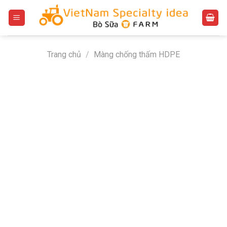
Bỏ
qua
nội
dung
Trang chủ
/
Màng chống thấm HDPE