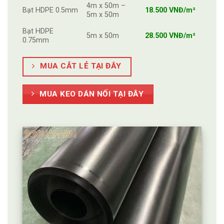
4m x 50m –
Bạt HDPE 0.5mm
18.500 VNĐ/m²
5m x 50m
Bạt HDPE
5m x 50m
28.500 VNĐ/m²
0.75mm
MUA CẮT LẺ TẠI ĐÂY
MUA KEO DÁN NỐI TẠI ĐÂY