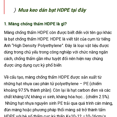
〉
Mua keo dán bạt HDPE tại đây
1. Màng chống thấm HDPE là gì?
Màng chống thấm HDPE còn được biết đến với tên gọi khác
là bạt chống thấm HDPE. HDPE là viết tắt của cụm từ tiếng
Anh “High Density Polyethylene”. Đây là loại vật liệu được
dùng trong chủ yếu trong công nghiệp với chức năng ngăn
cách, chống thấm gần như tuyệt đối nên hiện nay chúng
được ứng dụng cực kỳ phổ biến.
Về cấu tạo, màng chống thấm HDPE được sản xuất từ
những hạt nhựa cao phân tử polyethylene – PE (chiếm
khoảng 97.5% thành phần). Còn lại là hạt carbon đen và các
chất kháng UV, kháng vi sinh, kháng hóa học… (chiếm 2.5%).
Những hạt nhựa nguyên sinh PE trải qua quá trình cán màng,
đùn màng hoặc phương pháp thổi màng sẽ trở thành tấm
HDPE với hệ số thấm cực kỳ thấp K=10-12 ÷10-16cm/s.