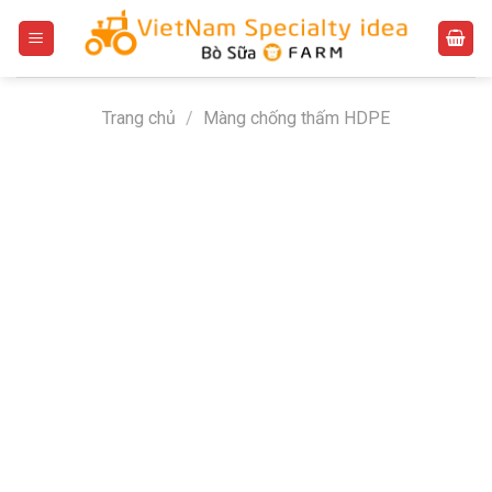
Bỏ
qua
nội
dung
Trang chủ
/
Màng chống thấm HDPE