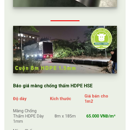
Báo giá màng chống thấm HDPE
HSE
Giá bán cho
Độ dày
Kích thước
1m2
Màng Chống
Thấm HDPE Dày
8m x 185m
65.000 VNĐ/m²
1mm