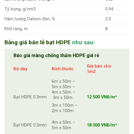
Tỷ trọng, g/cm3
0.94
Hàm lượng Carbon đen, %
2.0
Khổ rộng, m
8
Bảng giá bán lẻ bạt HDPE
như sau:
Báo giá màng chống thấm HDPE giá rẻ
Giá bán cho
Độ dày
Kích thước
1m2
6m x 50m –
5m x 50m –
4m x 50m –
Bạt HDPE 0.3mm
12.500 VNĐ/m²
3m x 50m
3m x 100m –
2m x 100m
4m x 50m –
Bạt HDPE 0.5mm
18.500 VNĐ/m²
5m x 50m