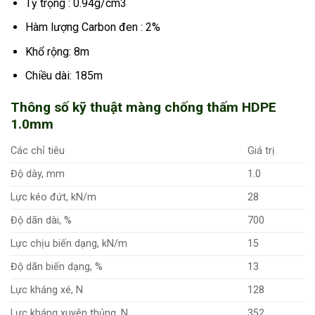
Tỷ trọng : 0.94g/cm3
Hàm lượng Carbon đen : 2%
Khổ rộng: 8m
Chiều dài: 185m
Thông số kỹ thuật màng chống thấm HDPE
1.0mm
Các chỉ tiêu
Giá trị
Độ dày, mm
1.0
Lực kéo đứt, kN/m
28
Độ dãn dài, %
700
Lực chịu biến dạng, kN/m
15
Độ dãn biến dạng, %
13
Lực kháng xé, N
128
Lực kháng xuyên thủng, N
352