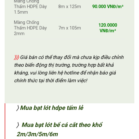
Màng Chống
Thấm HDPE Dày
8m x 125m
90.000 VNĐ/m²
1.5mm
Màng Chống
120.0000
Thấm HDPE Dày
7m x 105m
VNĐ/m²
2mm
〉〉〉
Giá bán có thể thay đổi mà chưa kịp điều chỉnh
theo biến động thị trường, trường hợp bất khả
kháng, vui lòng liên hệ hotline để nhận báo giá
chính thức tại thời điểm làm việc!
〉
Mua bạt lót hdpe tấm lẻ
〉
Mua bạt lót bể cá cắt theo khổ
2m/3m/5m/6m