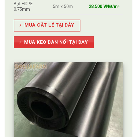
Bạt HDPE
5m x 50m
28.500 VNĐ/m²
0.75mm
MUA CẮT LẺ TẠI ĐÂY
MUA KEO DÁN NỐI TẠI ĐÂY