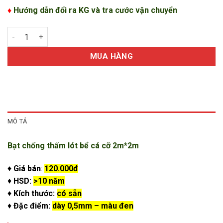
♦
Hướng dẫn đổi ra KG và tra cước vận chuyển
Bạt chống thấm lót bể cá cỡ 2m*2m số lượng
MUA HÀNG
MÔ TẢ
Bạt chống thấm lót bể cá cỡ 2m*2m
♦
Giá bán
:
120.000đ
♦
HSD:
>10 năm
♦
Kích thước:
có sẵn
♦
Đặc điểm:
dày 0,5mm – màu đen