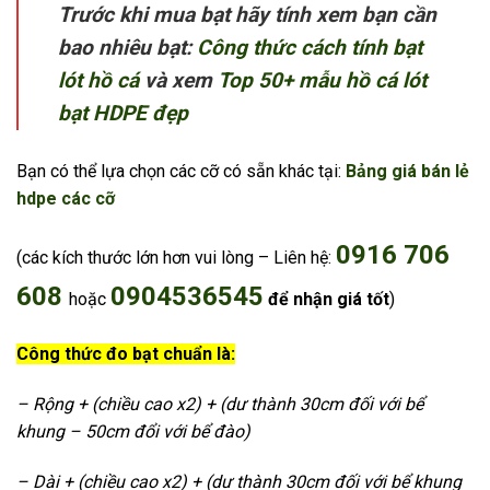
Trước khi mua bạt hãy tính xem bạn cần
bao nhiêu bạt:
Công thức cách tính bạt
lót hồ cá
và xem
Top 50+ mẫu hồ cá lót
bạt HDPE đẹp
Bạn có thể lựa chọn các cỡ có sẵn khác tại:
Bảng giá bán lẻ
hdpe các cỡ
0916 706
(các kích thước lớn hơn vui lòng – Liên hệ:
608
0904536545
hoặc
để nhận giá tốt
)
Công thức đo bạt chuẩn là:
– Rộng + (chiều cao x2) + (dư thành 30cm đối với bể
khung – 50cm đổi với bể đào)
– Dài + (chiều cao x2) + (dư thành 30cm đối với bể khung