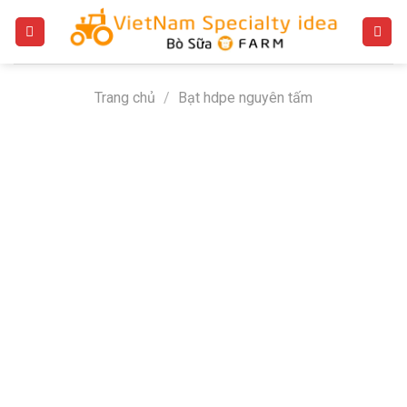
Bỏ
qua
nội
dung
Trang chủ
/
Bạt hdpe nguyên tấm