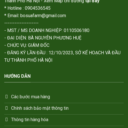
Thành Phố Hà Nội - Xem Map chỉ đường
tại đây
* Hotline : 0904536545
* Email: bosuafarm@gmail.com
--------------------
- MST / MS DOANH NGHIỆP: 0110506180
- ĐẠI DIỆN: BÀ NGUYỄN PHƯƠNG HUỆ
- CHỨC VỤ: GIÁM ĐỐC
- ĐĂNG KÝ LẦN ĐẦU : 12/10/2023, SỞ KẾ HOẠCH VÀ ĐẦU
TƯ THÀNH PHỐ HÀ NỘI
HƯỚNG DẪN
Các bước mua hàng
Chính sách bảo mật thông tin
Thông tin hàng hóa