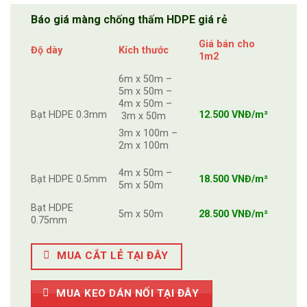
Báo giá màng chống thấm HDPE giá rẻ
Giá bán cho
Độ dày
Kích thước
1m2
6m x 50m –
5m x 50m –
4m x 50m –
Bạt HDPE 0.3mm
12.500 VNĐ/m²
3m x 50m
3m x 100m –
2m x 100m
4m x 50m –
Bạt HDPE 0.5mm
18.500 VNĐ/m²
5m x 50m
Bạt HDPE
5m x 50m
28.500 VNĐ/m²
0.75mm
MUA CẮT LẺ TẠI ĐÂY
MUA KEO DÁN NỐI TẠI ĐÂY