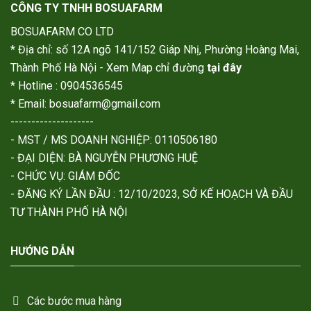
CÔNG TY TNHH BOSUAFARM
BOSUAFARM CO LTD
* Địa chỉ: số 12A ngõ 141/152 Giáp Nhị, Phường Hoàng Mai,
Thành Phố Hà Nội - Xem Map chỉ đường
tại đây
* Hotline : 0904536545
* Email: bosuafarm@gmail.com
--------------------
- MST / MS DOANH NGHIỆP: 0110506180
- ĐẠI DIỆN: BÀ NGUYỄN PHƯƠNG HUỆ
- CHỨC VỤ: GIÁM ĐỐC
- ĐĂNG KÝ LẦN ĐẦU : 12/10/2023, SỞ KẾ HOẠCH VÀ ĐẦU
TƯ THÀNH PHỐ HÀ NỘI
HƯỚNG DẪN
Các bước mua hàng