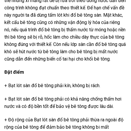
thế nhưng xi măng rất dễ bị rửa trôi theo dòng nước dẫn đến
công trình không đạt chuẩn theo thiết kế. Để hạn chế vấn đề
này người ta đã dùng tấm lót khi đổ bê tông sàn. Mặt khác,
kết cấu bê tông cũng có những vận động lý hóa của riêng
nó, nếu quá trình đổ bê tông bị thấm nước từ móng hoặc nền
thì bê tông sẽ bị rỗ, hốc làm cho chiều dày thực của bê tông
không đúng với thiết kế. Còn nếu lớp sàn cần đổ bê tông quá
khô sẽ hút nước từ bê tông làm cho bê tông bị mất nước
cũng dẫn đến những biến cố tai hại cho khối bê tông.
Đặt điểm
+ Bạt lót sàn đổ bê tông phải kín, không bị rách.
+ Bạt lót sàn đổ bê tông phải có khả năng chống thấm hơi
nước và có độ bền tốt để bảo vệ bê tông được lâu dài.
+ Độ rộng của Bạt lót sàn đổ bê tông phải thừa ra ngoài độ
rộng của bê tông để đảm bảo bê tông không bi mất