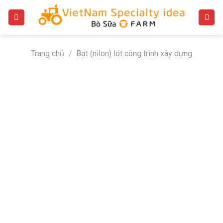
Bỏ
qua
nội
dung
Trang chủ
/
Bạt (nilon) lót công trình xây dựng