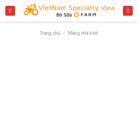
Bỏ
qua
nội
dung
Trang chủ
/
Màng nhà kính