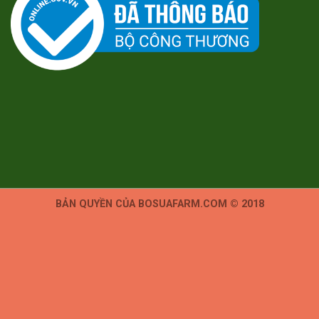
BẢN QUYỀN CỦA BOSUAFARM.COM © 2018