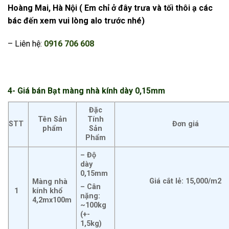
Hoàng Mai, Hà Nội
( Em chỉ ở đây trưa và tối thôi ạ các
bác đến xem vui lòng alo trước nhé)
– Liên hệ:
0916 706 608
4- Giá bán Bạt màng nhà kính dày 0,15mm
Đặc
Tên Sản
Tính
STT
Đơn giá
phẩm
Sản
Phẩm
– Độ
dày
0,15mm
Giá cắt lẻ: 15,000/m2
Màng nhà
– Cân
1
kính khổ
nặng:
4,2mx100m
~100kg
(+-
1,5kg)