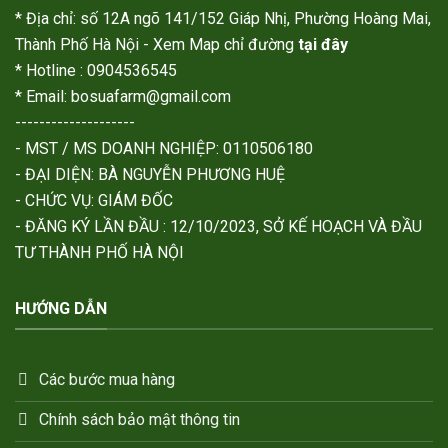
* Địa chỉ: số 12A ngõ 141/152 Giáp Nhị, Phường Hoàng Mai,
Thành Phố Hà Nội - Xem Map chỉ đường
tại đây
* Hotline : 0904536545
* Email: bosuafarm@gmail.com
--------------------
- MST / MS DOANH NGHIỆP: 0110506180
- ĐẠI DIỆN: BÀ NGUYỄN PHƯƠNG HUỆ
- CHỨC VỤ: GIÁM ĐỐC
- ĐĂNG KÝ LẦN ĐẦU : 12/10/2023, SỞ KẾ HOẠCH VÀ ĐẦU
TƯ THÀNH PHỐ HÀ NỘI
HƯỚNG DẪN
Các bước mua hàng
Chính sách bảo mật thông tin