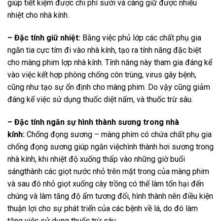
giúp tiết kiệm được chi phí sưởi và càng giữ được nhiều
nhiệt cho nhà kính.
– Đặc tính giữ nhiệt:
Bằng việc phủ lớp các chất phụ gia
ngăn tia cực tím đi vào nhà kính, tạo ra tính năng đặc biệt
cho màng phim lợp nhà kính. Tính năng này tham gia đáng kể
vào việc kết hợp phòng chống côn trùng, virus gây bệnh,
cũng như tạo sự ổn định cho màng phim. Do vậy cũng giảm
đáng kể việc sử dụng thuốc diệt nấm, và thuốc trừ sâu.
– Đặc tính ngăn sự hình thành sương trong nhà
kính:
Chống đọng sương – màng phim có chứa chất phụ gia
chống đọng sương giúp ngăn việchình thành hơi sương trong
nhà kính, khi nhiệt độ xuống thấp vào những giờ buổi
sángthành các giọt nước nhỏ trên mặt trong của màng phim
và sau đó nhỏ giọt xuống cây trồng có thể làm tổn hại đến
chúng và làm tăng độ ẩm tương đối, hình thành nên điều kiện
thuận lợi cho sự phát triển của các bệnh về lá, do đó làm
tăng việc sử dụng thuốc trừ sâu.