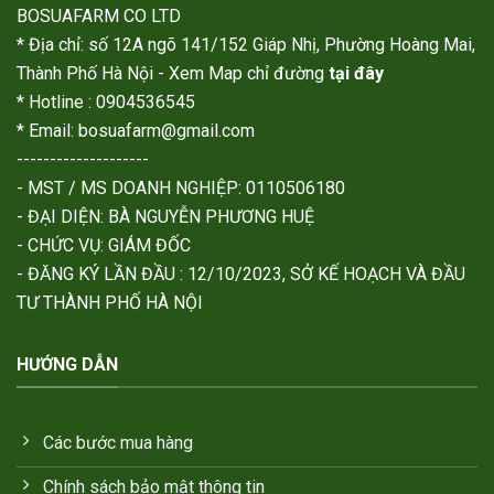
BOSUAFARM CO LTD
* Địa chỉ: số 12A ngõ 141/152 Giáp Nhị, Phường Hoàng Mai,
Thành Phố Hà Nội - Xem Map chỉ đường
tại đây
* Hotline : 0904536545
* Email: bosuafarm@gmail.com
--------------------
- MST / MS DOANH NGHIỆP: 0110506180
- ĐẠI DIỆN: BÀ NGUYỄN PHƯƠNG HUỆ
- CHỨC VỤ: GIÁM ĐỐC
- ĐĂNG KÝ LẦN ĐẦU : 12/10/2023, SỞ KẾ HOẠCH VÀ ĐẦU
TƯ THÀNH PHỐ HÀ NỘI
HƯỚNG DẪN
Các bước mua hàng
Chính sách bảo mật thông tin