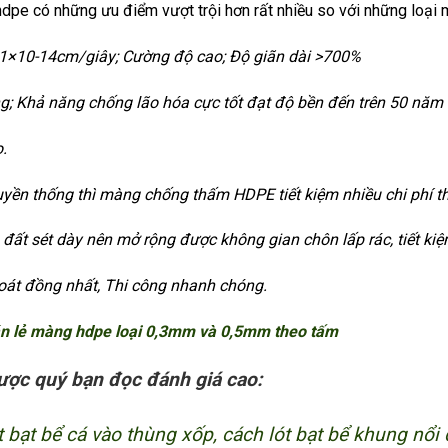
pe có những ưu điểm vượt trội hơn rất nhiều so với những loại 
t 1×10-14cm/giây; Cường độ cao; Độ giãn dài >700%
g; Khả năng chống lão hóa cực tốt đạt độ bền đến trên 50 năm
o.
truyền thống thì màng chống thấm HDPE tiết kiệm nhiều chi phí th
đất sét dày nên mở rộng được không gian chôn lấp rác, tiết kiệ
oát đồng nhất, Thi công nhanh chóng.
án lẻ màng hdpe loại 0,3mm và 0,5mm theo tấm
ược quý bạn đọc đánh giá cao:
 bạt bể cá vào thùng xốp, cách lót bạt bể khung nổi