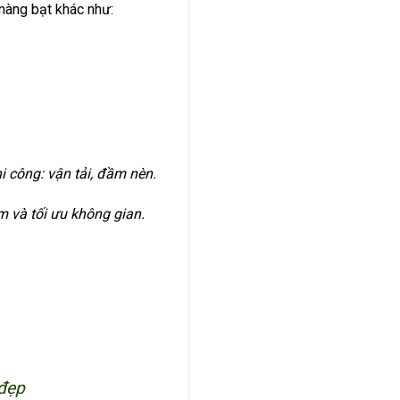
màng bạt khác như:
i công: vận tải, đầm nèn.
m và tối ưu không gian.
 đẹp