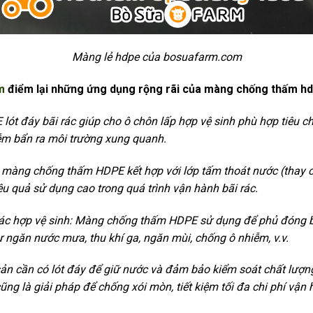
Màng lẻ hdpe của bosuafarm.com
m
điểm lại những ứng dụng rộng rãi của màng chống thấm hd
ót đáy bãi rác giúp cho ô chôn lấp hợp vệ sinh phù hợp tiêu 
ễm bẩn ra môi trường xung quanh.
 màng chống thấm HDPE kết hợp với lớp tấm thoát nước (thay c
ệu quả sử dụng cao trong quá trình vận hành bãi rác.
rác hợp vệ sinh: Màng chống thấm HDPE sử dụng để phủ đóng b
 ngăn nước mưa, thu khí ga, ngăn mùi, chống ô nhiễm, v.v.
sản cần có lót đáy để giữ nước và đảm bảo kiểm soát chất lượn
ũng là giải pháp để chống xói mòn, tiết kiệm tối đa chi phí vận 