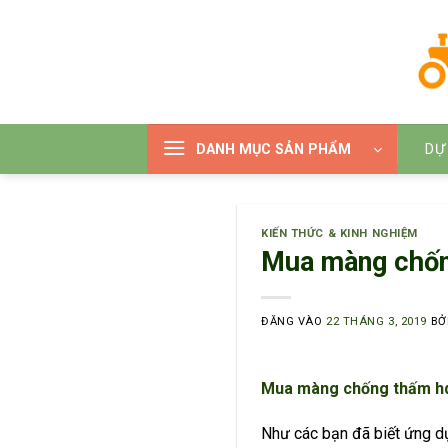
Bỏ
qua
nội
dung
DANH MỤC SẢN PHẨM
DỰ
KIẾN THỨC & KINH NGHIỆM
Mua màng chốn
ĐĂNG VÀO
22 THÁNG 3, 2019
BỞ
Mua màng chống thấm hd
Như các bạn đã biết ứng 