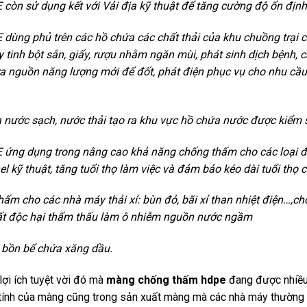
òn sử dụng kết với Vải địa kỹ thuật để tăng cường độ ổn định
ng phủ trên các hồ chứa các chất thải của khu chuồng trại chă
 tinh bột sắn, giấy, rượu nhằm ngăn mùi, phát sinh dịch bệnh,
ạo ra nguồn năng lượng mới để đốt, phát điện phục vụ cho nhu c
 nước sạch, nước thải tạo ra khu vực hồ chứa nước được kiểm 
ng dụng trong nâng cao khả năng chống thấm cho các loại đê t
l kỹ thuật, tăng tuổi thọ làm việc và đảm bảo kéo dài tuổi thọ c
hấm cho các nhà máy thải xỉ: bùn đỏ, bãi xỉ than nhiệt điện…,c
hất độc hại thẩm thấu làm ô nhiễm nguồn nước ngầm
 bồn bể chứa xăng dầu.
lợi ích tuyệt vời đó mà
màng chống thấm hdpe
đang được nhiều 
c tính của màng cũng trong sản xuất màng mà các nhà máy thường 