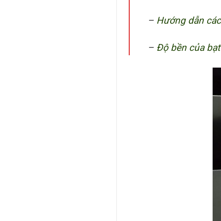
–
Hướng dẫn cách
–
Độ bền của bạ