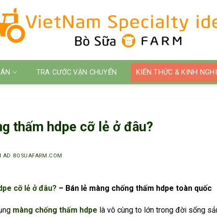
 ÁN
TRA CƯỚC VẬN CHUYỂN
KIẾN THỨC & KINH NGH
g thấm hdpe cỡ lẻ ở đâu?
I
AD BOSUAFARM.COM
pe cỡ lẻ ở đâu?
– Bán lẻ màng chống thấm hdpe toàn quốc
dụng
màng chống thấm hdpe
là vô cùng to lớn trong đời sống s