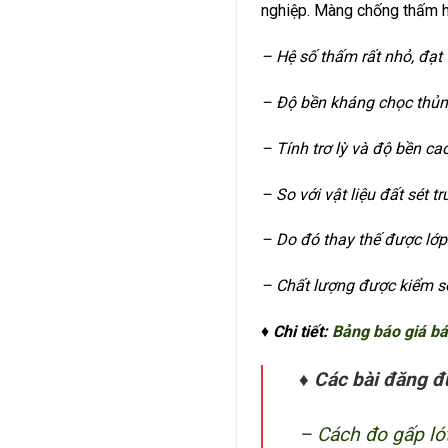
nghiệp. Màng chống thấm hd
– Hệ số thấm rất nhỏ, đạ
– Độ bền kháng chọc thủn
– Tính trơ lỳ và độ bền ca
– So với vật liệu đất sét 
– Do đó thay thế được lớp 
– Chất lượng được kiểm s
♦
Chi tiết:
Bảng báo giá b
♦ Các bài đăng đ
–
Cách đo gấp lót