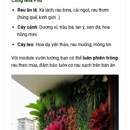
Công Nhà Phố
Rau ăn lá
: Xà lách, rau bina, cải ngọt, rau thơm
(húng quế, kinh giới…)
Cây cảnh
: Dương xỉ, trầu bà, lan ý, sen đá, hoa
hồng mini
Cây leo
: Hoa dạ yến thảo, rau muống, mồng tơi
Với module vườn tường, bạn có thể
luân phiên trồng
rau theo mùa, đảm bảo luôn có rau sạch trên bàn ăn.