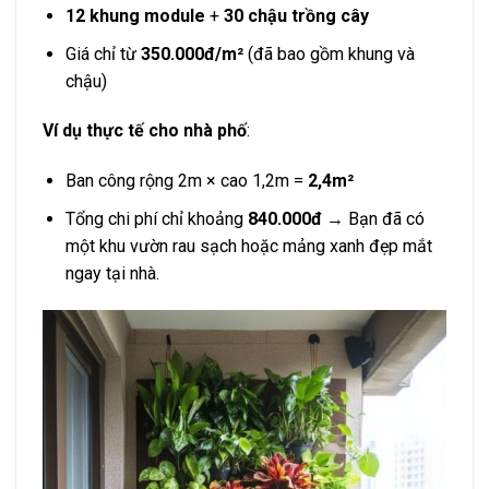
12 khung module
+
30 chậu trồng cây
Giá chỉ từ
350.000đ/m²
(đã bao gồm khung và
chậu)
Ví dụ thực tế cho nhà phố
:
Ban công rộng 2m × cao 1,2m =
2,4m²
Tổng chi phí chỉ khoảng
840.000đ
→ Bạn đã có
một khu vườn rau sạch hoặc mảng xanh đẹp mắt
ngay tại nhà.