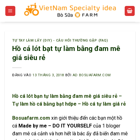
Bỏ
qua
nội
dung
TỰ TAY LÀM LẤY (DIY) - CÂU HỎI THƯỜNG GẶP (FAQ)
Hồ cá lót bạt tự làm bằng đam mê
giá siêu rẻ
ĐĂNG VÀO
13 THÁNG 3, 2018
BỞI
AD BOSUAFARM.COM
Hồ cá lót bạn tự làm bằng đam mê giá siêu rẻ –
Tự làm hồ cá bằng bạt hdpe – Hồ cá tự làm giá rẻ
Bosuafarm.com
xin giới thiệu đến các bạn một hồ
cá
Made by me – DO IT YOURSELF
của 1 bloger
đam mê cá cảnh và hơn hết là bác ấy đã biến đam mê