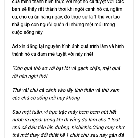
của mình thành hiện thực với một hồ cá tuyệt vời. Các
bạn sẽ thấy rất thảnh thơi khi ngồi cạnh hồ cá, ngắm
cá, cho cá ăn hàng ngày, đó thực sự là 1 thú vui tao
nhã giúp con người quên đi những mệt mỏi trong
cuộc sống này
Ad xin đăng lại nguyên hình ảnh quá trình làm và hình
thành hồ cá đam mê tuyệt vời này nhé!
“Còn quá thô sơ với bạt lót và gạch chặn, mệt quá
rồi nên nghỉ thôi
Thả vài chú cá cảnh vào lấy tinh thần và thử xem
các chú có sống nổi hay không
Sau một tuần, vì trục trặc máy bơm bơm hút hết
nước ra ngoài trong khi đi vắng đã làm cho 1 loạt
chú cá đầu tiên lên đường .hichichic.Cũng may như
thế mới thay đổi thiết kế 1 chút chứ sau này gắn đá