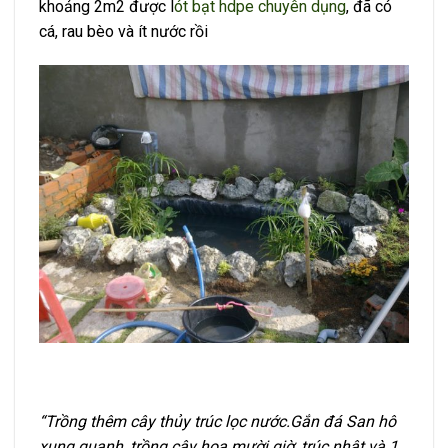
khoảng 2m2 được l
ót bạt hdpe chuyên dụng
, đã có
cá, rau bèo và ít nước rồi
“Trồng thêm cây thủy trúc lọc nước.Gắn đá San hô
xung quanh, trồng cây hoa mười giờ, trúc nhật và 1