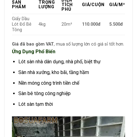
DIỆN
SẢN
TRỌNG
TÍCH
GIÁ/CUỘN
GIÁ/M²
PHẨM
LƯỢNG
PHỦ
Giấy Dầu
Lót Đổ Bê
4kg
20m²
110.000đ
5.500đ
Tông
Giá đã bao gồm VAT
, mua số lượng lớn có giá sỉ tốt hơn.
Ứng Dụng Phổ Biến
Lót sàn nhà dân dụng, nhà phố, biệt thự
Sàn nhà xưởng, kho bãi, tầng hầm
Nền móng công trình tiền chế
Sàn bê tông công nghiệp
Lót sàn tạm thời