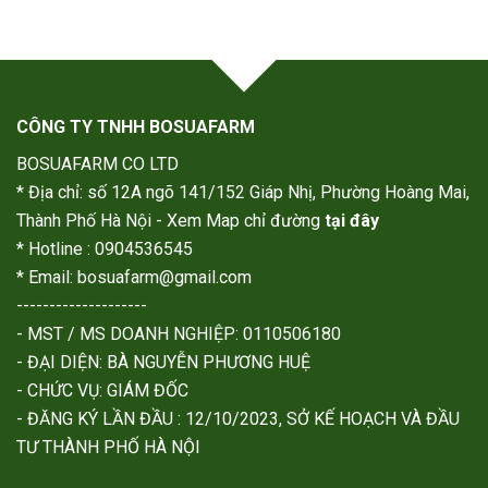
CÔNG TY TNHH BOSUAFARM
BOSUAFARM CO LTD
* Địa chỉ: số 12A ngõ 141/152 Giáp Nhị, Phường Hoàng Mai,
Thành Phố Hà Nội - Xem Map chỉ đường
tại đây
* Hotline : 0904536545
* Email: bosuafarm@gmail.com
--------------------
- MST / MS DOANH NGHIỆP: 0110506180
- ĐẠI DIỆN: BÀ NGUYỄN PHƯƠNG HUỆ
- CHỨC VỤ: GIÁM ĐỐC
- ĐĂNG KÝ LẦN ĐẦU : 12/10/2023, SỞ KẾ HOẠCH VÀ ĐẦU
TƯ THÀNH PHỐ HÀ NỘI