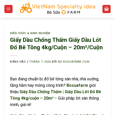
Bỏ
qua
nội
dung
KIẾN THỨC & KINH NGHIỆM
Giấy Dầu Chống Thấm Giấy Dầu Lót
Đổ Bê Tông 4kg/Cuộn – 20m²/Cuộn
ĐĂNG VÀO
2 THÁNG 7, 2026
BỞI
AD BOSUAFARM.COM
Bạn đang chuẩn bị đổ bê tông sàn nhà, nhà xưởng,
tầng hầm hay móng công trình?
Bosuafarm
giới
thiệu
Giấy Dầu Chống Thấm | Giấy Dầu Lót Đổ Bê
Tông 4kg/cuộn – 20m²
– Giải pháp lót sàn thông
minh, giá rẻ!