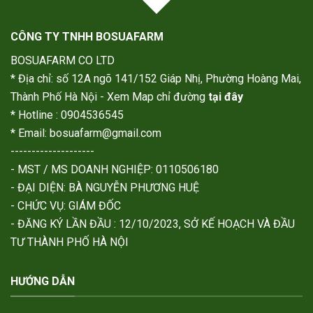
CÔNG TY TNHH BOSUAFARM
BOSUAFARM CO LTD
* Địa chỉ: số 12A ngõ 141/152 Giáp Nhị, Phường Hoàng Mai,
Thành Phố Hà Nội - Xem Map chỉ đường
tại đây
* Hotline : 0904536545
* Email: bosuafarm@gmail.com
--------------------
- MST / MS DOANH NGHIỆP: 0110506180
- ĐẠI DIỆN: BÀ NGUYỄN PHƯƠNG HUỆ
- CHỨC VỤ: GIÁM ĐỐC
- ĐĂNG KÝ LẦN ĐẦU : 12/10/2023, SỞ KẾ HOẠCH VÀ ĐẦU
TƯ THÀNH PHỐ HÀ NỘI
HƯỚNG DẪN