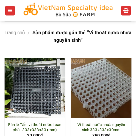
Bỏ
qua
nội
dung
Trang chủ
/
Sản phẩm được gắn thẻ “Vỉ thoát nước nhựa
nguyên sinh”
Bán lẻ Tấm vỉ thoát nước toàn
Vỉ thoát nước nhựa nguyên
phần 333x333x30 (mm)
sinh 333x333x30mm
20.000
₫
280.000
₫