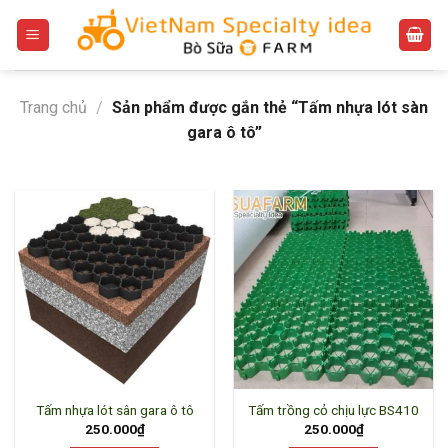
Bỏ
qua
nội
dung
Trang chủ
/
Sản phẩm được gắn thẻ “Tấm nhựa lót sàn
gara ô tô”
Tấm nhựa lót sân gara ô tô
Tấm trồng cỏ chịu lực BS410
250.000
₫
250.000
₫