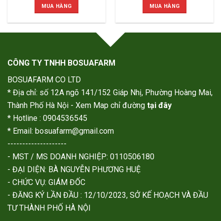
MUA HÀNG
MUA HÀNG
CÔNG TY TNHH BOSUAFARM
BOSUAFARM CO LTD
* Địa chỉ: số 12A ngõ 141/152 Giáp Nhị, Phường Hoàng Mai,
Thành Phố Hà Nội - Xem Map chỉ đường
tại đây
* Hotline : 0904536545
* Email: bosuafarm@gmail.com
--------------------
- MST / MS DOANH NGHIỆP: 0110506180
- ĐẠI DIỆN: BÀ NGUYỄN PHƯƠNG HUỆ
- CHỨC VỤ: GIÁM ĐỐC
- ĐĂNG KÝ LẦN ĐẦU : 12/10/2023, SỞ KẾ HOẠCH VÀ ĐẦU
TƯ THÀNH PHỐ HÀ NỘI