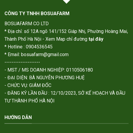
CÔNG TY TNHH BOSUAFARM
BOSUAFARM CO LTD
* Địa chỉ: số 12A ngõ 141/152 Giáp Nhị, Phường Hoàng Mai,
Thành Phố Hà Nội - Xem Map chỉ đường
tại đây
* Hotline : 0904536545
* Email: bosuafarm@gmail.com
--------------------
- MST / MS DOANH NGHIỆP: 0110506180
- ĐẠI DIỆN: BÀ NGUYỄN PHƯƠNG HUỆ
- CHỨC VỤ: GIÁM ĐỐC
- ĐĂNG KÝ LẦN ĐẦU : 12/10/2023, SỞ KẾ HOẠCH VÀ ĐẦU
TƯ THÀNH PHỐ HÀ NỘI
HƯỚNG DẪN