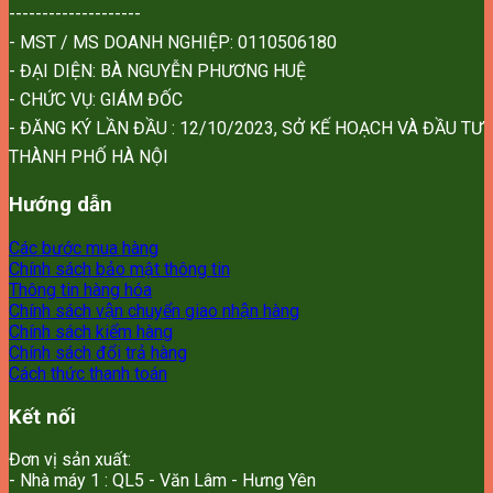
--------------------
- MST / MS DOANH NGHIỆP: 0110506180
- ĐẠI DIỆN: BÀ NGUYỄN PHƯƠNG HUỆ
- CHỨC VỤ: GIÁM ĐỐC
- ĐĂNG KÝ LẦN ĐẦU : 12/10/2023, SỞ KẾ HOẠCH VÀ ĐẦU TƯ
THÀNH PHỐ HÀ NỘI
Hướng dẫn
Các bước mua hàng
Chính sách bảo mật thông tin
Thông tin hàng hóa
Chính sách vận chuyển giao nhận hàng
Chính sách kiểm hàng
Chính sách đổi trả hàng
Cách thức thanh toán
Kết nối
Đơn vị sản xuất:
- Nhà máy 1 : QL5 - Văn Lâm - Hưng Yên