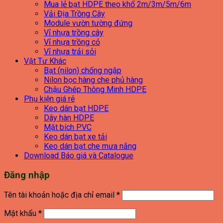
Mua lẻ bạt HDPE theo khổ 2m/3m/5m/6m
Vải Địa Trồng Cây
Module vườn tường đứng
Vỉ nhựa trồng cây
Vỉ nhựa trồng cỏ
Vỉ nhựa trải sỏi
Vật Tư Khác
Bạt (nilon) chống ngập
Nilon bọc hàng che phủ hàng
Chậu Ghép Thông Minh HDPE
Phụ kiện giá rẻ
Keo dán bạt HDPE
Dây hàn HDPE
Mặt bích PVC
Keo dán bạt xe tải
Keo dán bạt che mưa nắng
Download Báo giá và Catalogue
Đăng nhập
Bắt
Tên tài khoản hoặc địa chỉ email
*
buộc
Bắt
Mật khẩu
*
buộc