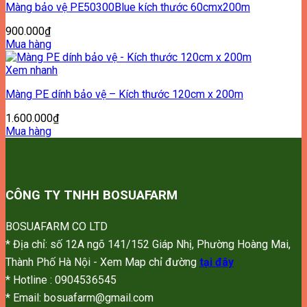
Màng bảo vệ PE50300Blue kích thước 60cmx200m
900.000
₫
Mua hàng
Xem nhanh
Màng PE dính bảo vệ – Kích thước 120cm x 200m
1.600.000
₫
Mua hàng
CÔNG TY TNHH BOSUAFARM
BOSUAFARM CO LTD
* Địa chỉ: số 12A ngõ 141/152 Giáp Nhị, Phường Hoàng Mai,
Thành Phố Hà Nội - Xem Map chỉ đường
tại đây
* Hotline : 0904536545
* Email: bosuafarm@gmail.com