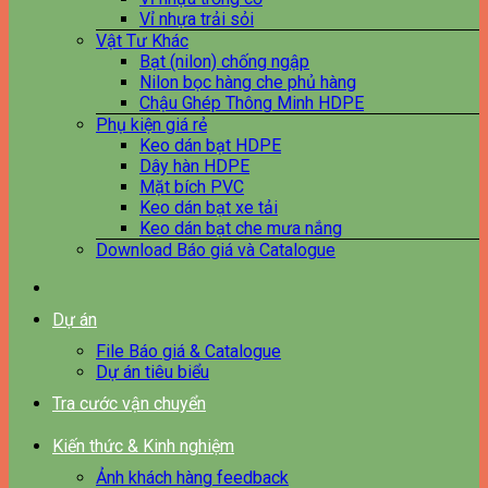
Vỉ nhựa trải sỏi
Vật Tư Khác
Bạt (nilon) chống ngập
Nilon bọc hàng che phủ hàng
Chậu Ghép Thông Minh HDPE
Phụ kiện giá rẻ
Keo dán bạt HDPE
Dây hàn HDPE
Mặt bích PVC
Keo dán bạt xe tải
Keo dán bạt che mưa nắng
Download Báo giá và Catalogue
Dự án
File Báo giá & Catalogue
Dự án tiêu biểu
Tra cước vận chuyển
Kiến thức & Kinh nghiệm
Ảnh khách hàng feedback