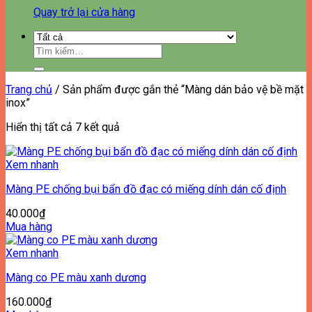
Quay trở lại cửa hàng
Tìm
kiếm:
Trang chủ
/
Sản phẩm được gắn thẻ “Màng dán bảo vệ bề mặt
inox”
Đã
Hiển thị tất cả 7 kết quả
sắp
xếp
Xem nhanh
theo
giá:
Màng PE chống bụi bẩn đồ đạc có miếng dính dán cố định
thấp
đến
40.000
₫
cao
Mua hàng
Xem nhanh
Màng co PE màu xanh dương
160.000
₫