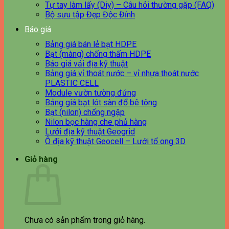
Tự tay làm lấy (Diy) – Câu hỏi thường gặp (FAQ)
Bộ sưu tập Đẹp Độc Đỉnh
Báo giá
Bảng giá bán lẻ bạt HDPE
Bạt (màng) chống thấm HDPE
Báo giá vải địa kỹ thuật
Bảng giá vỉ thoát nước – vỉ nhựa thoát nước
PLASTIC CELL
Module vườn tường đứng
Bảng giá bạt lót sàn đổ bê tông
Bạt (nilon) chống ngập
Nilon bọc hàng che phủ hàng
Lưới địa kỹ thuật Geogrid
Ô địa kỹ thuật Geocell – Lưới tổ ong 3D
Giỏ hàng
Chưa có sản phẩm trong giỏ hàng.