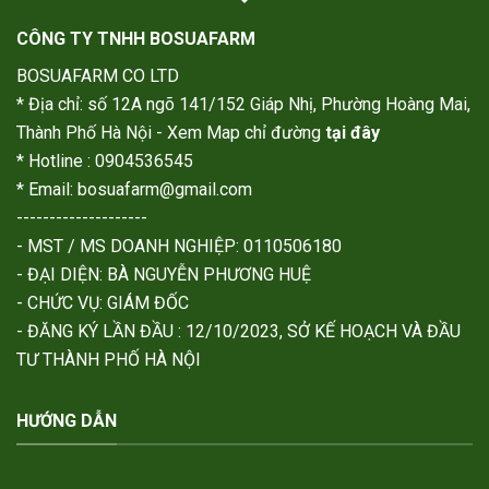
CÔNG TY TNHH BOSUAFARM
BOSUAFARM CO LTD
* Địa chỉ: số 12A ngõ 141/152 Giáp Nhị, Phường Hoàng Mai,
Thành Phố Hà Nội - Xem Map chỉ đường
tại đây
* Hotline : 0904536545
* Email: bosuafarm@gmail.com
--------------------
- MST / MS DOANH NGHIỆP: 0110506180
- ĐẠI DIỆN: BÀ NGUYỄN PHƯƠNG HUỆ
- CHỨC VỤ: GIÁM ĐỐC
- ĐĂNG KÝ LẦN ĐẦU : 12/10/2023, SỞ KẾ HOẠCH VÀ ĐẦU
TƯ THÀNH PHỐ HÀ NỘI
HƯỚNG DẪN