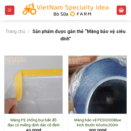
Bỏ
qua
nội
dung
Trang chủ
/
Sản phẩm được gắn thẻ “Màng bảo vệ siêu
dính”
Màng PE chống bụi bẩn đồ
Màng bảo vệ PE50300Blue
đạc có miếng dính dán cố định
kích thước 60cmx200m
40.000
₫
900.000
₫