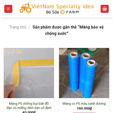
Bỏ
qua
nội
dung
Trang chủ
/
Sản phẩm được gắn thẻ “Màng bảo vệ
chống xước”
Màng PE chống bụi bẩn đồ
Màng co PE màu xanh dương
đạc có miếng dính dán cố định
160.000
₫
40.000
₫