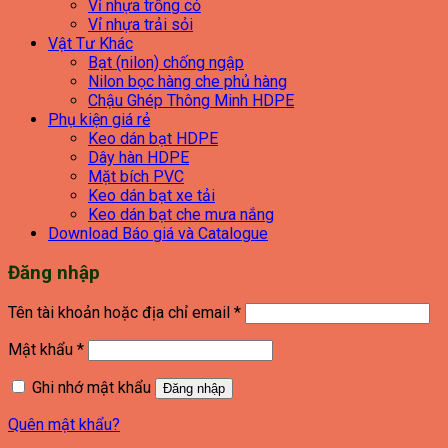
Vỉ nhựa trồng cỏ
Vỉ nhựa trải sỏi
Vật Tư Khác
Bạt (nilon) chống ngập
Nilon bọc hàng che phủ hàng
Chậu Ghép Thông Minh HDPE
Phụ kiện giá rẻ
Keo dán bạt HDPE
Dây hàn HDPE
Mặt bích PVC
Keo dán bạt xe tải
Keo dán bạt che mưa nắng
Download Báo giá và Catalogue
Đăng nhập
Bắt
Tên tài khoản hoặc địa chỉ email
*
buộc
Bắt
Mật khẩu
*
buộc
Ghi nhớ mật khẩu
Đăng nhập
Quên mật khẩu?