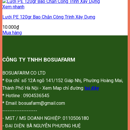
Xem nhanh
Lưới PE 120gr Bao Chắn Công Trình Xây Dựng
10.000
₫
Mua hàng
CÔNG TY TNHH BOSUAFARM
BOSUAFARM CO LTD
* Địa chỉ: số 12A ngõ 141/152 Giáp Nhị, Phường Hoàng Mai,
Thành Phố Hà Nội - Xem Map chỉ đường
tại đây
* Hotline : 0904536545
* Email: bosuafarm@gmail.com
--------------------
- MST / MS DOANH NGHIỆP: 0110506180
- ĐẠI DIỆN: BÀ NGUYỄN PHƯƠNG HUỆ