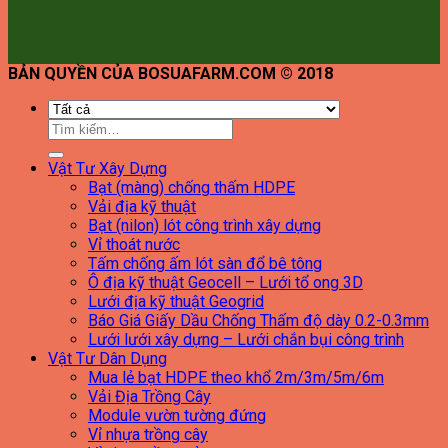
BẢN QUYỀN CỦA BOSUAFARM.COM © 2018
Tìm
kiếm:
Vật Tư Xây Dựng
Bạt (màng) chống thấm HDPE
Vải địa kỹ thuật
Bạt (nilon) lót công trình xây dựng
Vỉ thoát nước
Tấm chống ấm lót sàn đổ bê tông
Ô địa kỹ thuật Geocell – Lưới tổ ong 3D
Lưới địa kỹ thuật Geogrid
Báo Giá Giấy Dầu Chống Thấm độ dày 0.2-0.3mm
Lưới lưới xây dựng – Lưới chắn bụi công trình
Vật Tư Dân Dụng
Mua lẻ bạt HDPE theo khổ 2m/3m/5m/6m
Vải Địa Trồng Cây
Module vườn tường đứng
Vỉ nhựa trồng cây