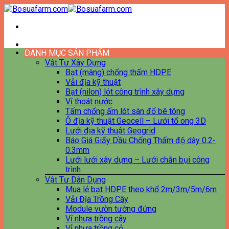
Bỏ
qua
nội
dung
DANH MỤC SẢN PHẨM
Vật Tư Xây Dựng
Bạt (màng) chống thấm HDPE
Vải địa kỹ thuật
Bạt (nilon) lót công trình xây dựng
Vỉ thoát nước
Tấm chống ấm lót sàn đổ bê tông
Ô địa kỹ thuật Geocell – Lưới tổ ong 3D
Lưới địa kỹ thuật Geogrid
Báo Giá Giấy Dầu Chống Thấm độ dày 0.2-
0.3mm
Lưới lưới xây dựng – Lưới chắn bụi công
trình
Vật Tư Dân Dụng
Mua lẻ bạt HDPE theo khổ 2m/3m/5m/6m
Vải Địa Trồng Cây
Module vườn tường đứng
Vỉ nhựa trồng cây
Vỉ nhựa trồng cỏ