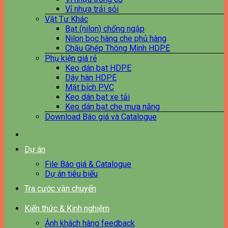
Vỉ nhựa trải sỏi
Vật Tư Khác
Bạt (nilon) chống ngập
Nilon bọc hàng che phủ hàng
Chậu Ghép Thông Minh HDPE
Phụ kiện giá rẻ
Keo dán bạt HDPE
Dây hàn HDPE
Mặt bích PVC
Keo dán bạt xe tải
Keo dán bạt che mưa nắng
Download Báo giá và Catalogue
Dự án
File Báo giá & Catalogue
Dự án tiêu biểu
Tra cước vận chuyển
Kiến thức & Kinh nghiệm
Ảnh khách hàng feedback