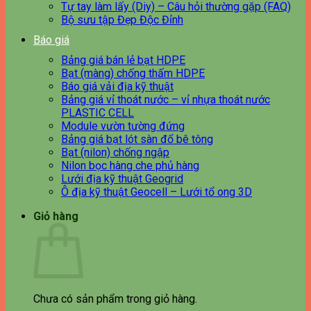
Tự tay làm lấy (Diy) – Câu hỏi thường gặp (FAQ)
Bộ sưu tập Đẹp Độc Đỉnh
Báo giá
Bảng giá bán lẻ bạt HDPE
Bạt (màng) chống thấm HDPE
Báo giá vải địa kỹ thuật
Bảng giá vỉ thoát nước – vỉ nhựa thoát nước
PLASTIC CELL
Module vườn tường đứng
Bảng giá bạt lót sàn đổ bê tông
Bạt (nilon) chống ngập
Nilon bọc hàng che phủ hàng
Lưới địa kỹ thuật Geogrid
Ô địa kỹ thuật Geocell – Lưới tổ ong 3D
Giỏ hàng
Chưa có sản phẩm trong giỏ hàng.