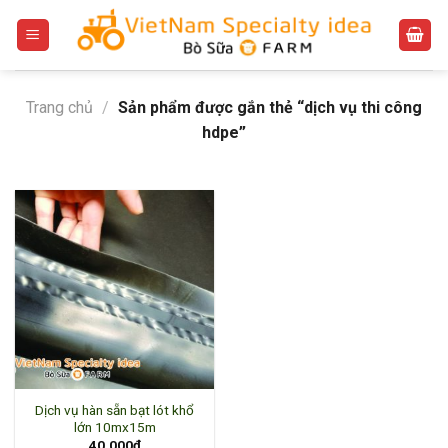
Bỏ
qua
nội
dung
Trang chủ
/
Sản phẩm được gắn thẻ “dịch vụ thi công
hdpe”
Dịch vụ hàn sẵn bạt lót khổ
lớn 10mx15m
40.000
₫