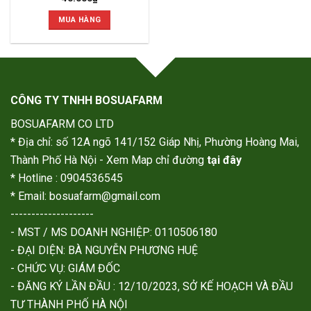
MUA HÀNG
CÔNG TY TNHH BOSUAFARM
BOSUAFARM CO LTD
* Địa chỉ: số 12A ngõ 141/152 Giáp Nhị, Phường Hoàng Mai,
Thành Phố Hà Nội - Xem Map chỉ đường
tại đây
* Hotline : 0904536545
* Email: bosuafarm@gmail.com
--------------------
- MST / MS DOANH NGHIỆP: 0110506180
- ĐẠI DIỆN: BÀ NGUYỄN PHƯƠNG HUỆ
- CHỨC VỤ: GIÁM ĐỐC
- ĐĂNG KÝ LẦN ĐẦU : 12/10/2023, SỞ KẾ HOẠCH VÀ ĐẦU
TƯ THÀNH PHỐ HÀ NỘI