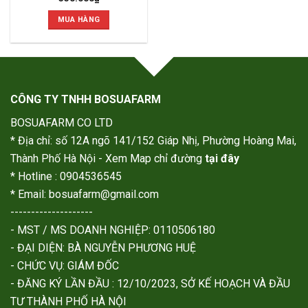
MUA HÀNG
CÔNG TY TNHH BOSUAFARM
BOSUAFARM CO LTD
* Địa chỉ: số 12A ngõ 141/152 Giáp Nhị, Phường Hoàng Mai,
Thành Phố Hà Nội - Xem Map chỉ đường
tại đây
* Hotline : 0904536545
* Email: bosuafarm@gmail.com
--------------------
- MST / MS DOANH NGHIỆP: 0110506180
- ĐẠI DIỆN: BÀ NGUYỄN PHƯƠNG HUỆ
- CHỨC VỤ: GIÁM ĐỐC
- ĐĂNG KÝ LẦN ĐẦU : 12/10/2023, SỞ KẾ HOẠCH VÀ ĐẦU
TƯ THÀNH PHỐ HÀ NỘI