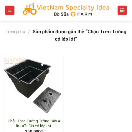
Bỏ
qua
nội
dung
Trang chủ
/
Sản phẩm được gắn thẻ “Chậu Treo Tường
có lớp lót”
Chậu Treo Tường Trồng Cây 4
lít CỠ LỚN có lớp lót
350.000
₫