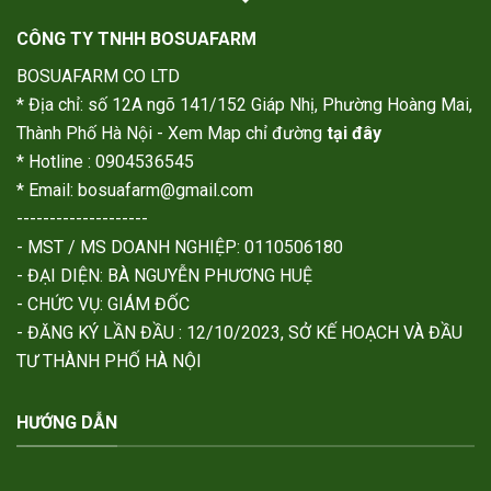
CÔNG TY TNHH BOSUAFARM
BOSUAFARM CO LTD
* Địa chỉ: số 12A ngõ 141/152 Giáp Nhị, Phường Hoàng Mai,
Thành Phố Hà Nội - Xem Map chỉ đường
tại đây
* Hotline : 0904536545
* Email: bosuafarm@gmail.com
--------------------
- MST / MS DOANH NGHIỆP: 0110506180
- ĐẠI DIỆN: BÀ NGUYỄN PHƯƠNG HUỆ
- CHỨC VỤ: GIÁM ĐỐC
- ĐĂNG KÝ LẦN ĐẦU : 12/10/2023, SỞ KẾ HOẠCH VÀ ĐẦU
TƯ THÀNH PHỐ HÀ NỘI
HƯỚNG DẪN