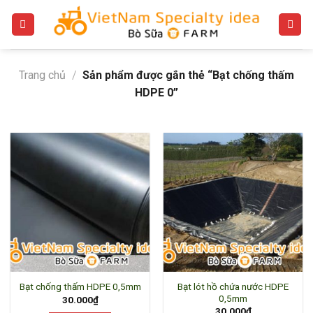
Bỏ
qua
nội
dung
Trang chủ
/
Sản phẩm được gắn thẻ “Bạt chống thấm
HDPE 0”
Bạt lót hồ chứa nước HDPE
Bạt chống thấm HDPE 0,5mm
0,5mm
30.000
₫
30.000
₫