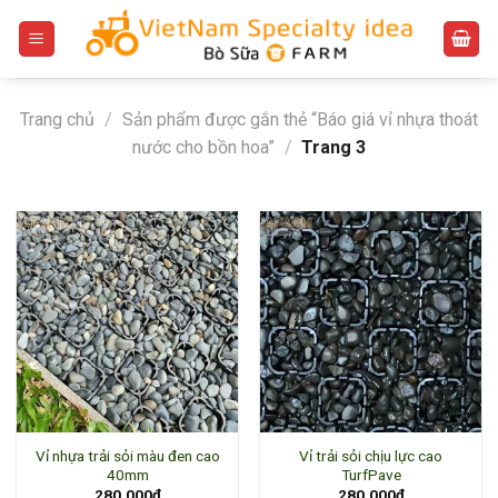
Bỏ
qua
nội
dung
Trang chủ
/
Sản phẩm được gắn thẻ “Báo giá vỉ nhựa thoát
nước cho bồn hoa”
/
Trang 3
Vỉ nhựa trải sỏi màu đen cao
Vỉ trải sỏi chịu lực cao
40mm
TurfPave
280.000
₫
280.000
₫