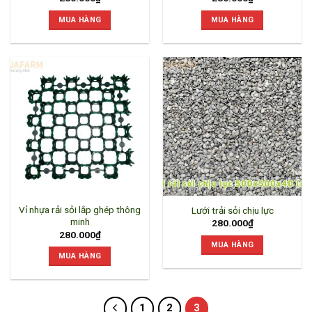
MUA HÀNG
MUA HÀNG
Vỉ nhựa rải sỏi lắp ghép thông
Lưới trải sỏi chịu lực
minh
280.000
₫
280.000
₫
MUA HÀNG
MUA HÀNG
1
2
3