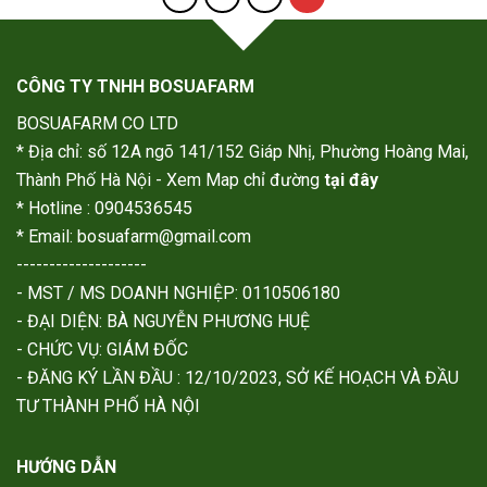
CÔNG TY TNHH BOSUAFARM
BOSUAFARM CO LTD
* Địa chỉ: số 12A ngõ 141/152 Giáp Nhị, Phường Hoàng Mai,
Thành Phố Hà Nội - Xem Map chỉ đường
tại đây
* Hotline : 0904536545
* Email: bosuafarm@gmail.com
--------------------
- MST / MS DOANH NGHIỆP: 0110506180
- ĐẠI DIỆN: BÀ NGUYỄN PHƯƠNG HUỆ
- CHỨC VỤ: GIÁM ĐỐC
- ĐĂNG KÝ LẦN ĐẦU : 12/10/2023, SỞ KẾ HOẠCH VÀ ĐẦU
TƯ THÀNH PHỐ HÀ NỘI
HƯỚNG DẪN