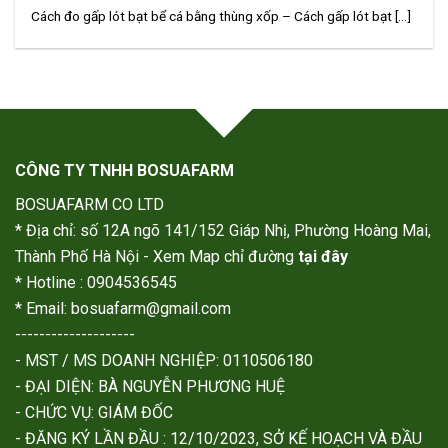
Cách đo gấp lót bạt bể cá bằng thùng xốp – Cách gấp lót bạt [...]
CÔNG TY TNHH BOSUAFARM
BOSUAFARM CO LTD
* Địa chỉ: số 12A ngõ 141/152 Giáp Nhị, Phường Hoàng Mai,
Thành Phố Hà Nội - Xem Map chỉ đường
tại đây
* Hotline : 0904536545
* Email: bosuafarm@gmail.com
--------------------
- MST / MS DOANH NGHIỆP: 0110506180
- ĐẠI DIỆN: BÀ NGUYỄN PHƯƠNG HUỆ
- CHỨC VỤ: GIÁM ĐỐC
- ĐĂNG KÝ LẦN ĐẦU : 12/10/2023, SỞ KẾ HOẠCH VÀ ĐẦU