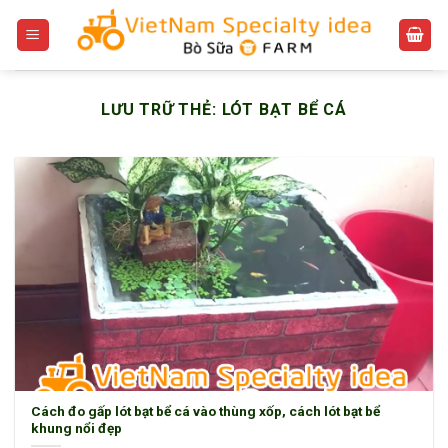
Bỏ
qua
nội
dung
LƯU TRỮ THẺ:
LÓT BẠT BỂ CÁ
Cách đo gấp lót bạt bể cá vào thùng xốp, cách lót bạt bể
khung nổi đẹp